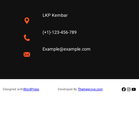
LKP Kembar
(+1)-123-456-789
Example@example.com
Facebo
Insta
Yo
Designed with
WordPress
Developed By
Themegrove.com