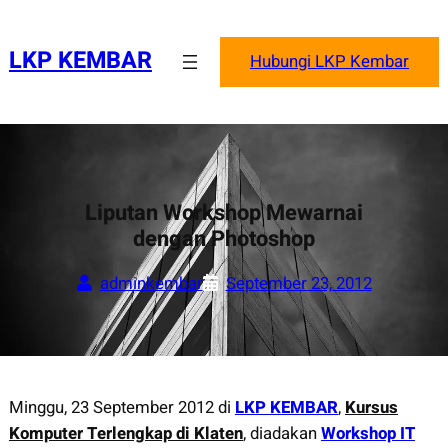
Skip
to
LKP KEMBAR
Hubungi LKP Kembar
content
Liputan Workshop Mewarnai
dengan Photoshop
adminkembar
September 23, 2012
Minggu, 23 September 2012 di
LKP KEMBAR
,
Kursus
Komputer Terlengkap di Klaten
, diadakan
Workshop IT