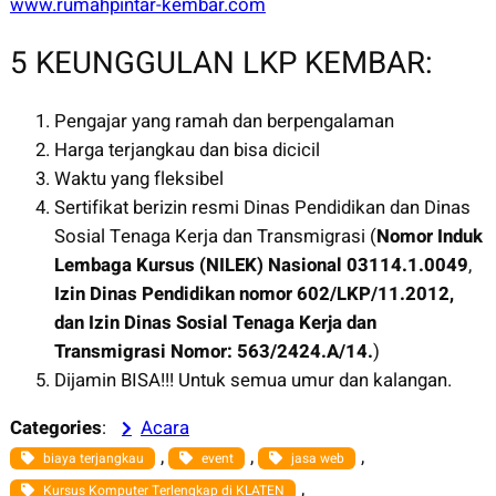
www.rumahpintar-kembar.com
5 KEUNGGULAN LKP KEMBAR:
Pengajar yang ramah dan berpengalaman
Harga terjangkau dan bisa dicicil
Waktu yang fleksibel
Sertifikat berizin resmi Dinas Pendidikan dan Dinas
Sosial Tenaga Kerja dan Transmigrasi (
Nomor Induk
Lembaga Kursus (NILEK) Nasional
03114.1.0049
,
Izin Dinas Pendidikan nomor 602/LKP/11.2012,
dan Izin Dinas Sosial Tenaga Kerja dan
Transmigrasi Nomor: 563/2424.A/14.
)
Dijamin BISA!!! Untuk semua umur dan kalangan.
Categories
:
Acara
, 
, 
, 
biaya terjangkau
event
jasa web
, 
Kursus Komputer Terlengkap di KLATEN