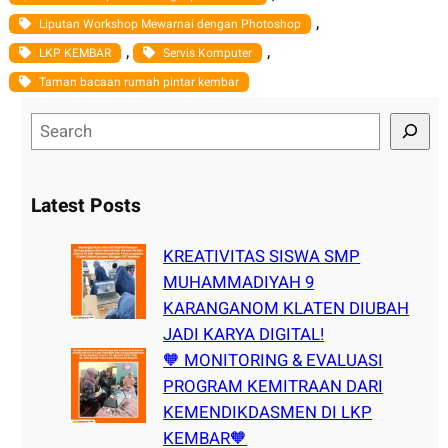
, 
Liputan Workshop Mewarnai dengan Photoshop
, 
, 
LKP KEMBAR
Servis Komputer
Taman bacaan rumah pintar kembar
S
e
a
r
Latest Posts
c
h
KREATIVITAS SISWA SMP
MUHAMMADIYAH 9
KARANGANOM KLATEN DIUBAH
JADI KARYA DIGITAL!
🧡 MONITORING & EVALUASI
PROGRAM KEMITRAAN DARI
KEMENDIKDASMEN DI LKP
KEMBAR🧡