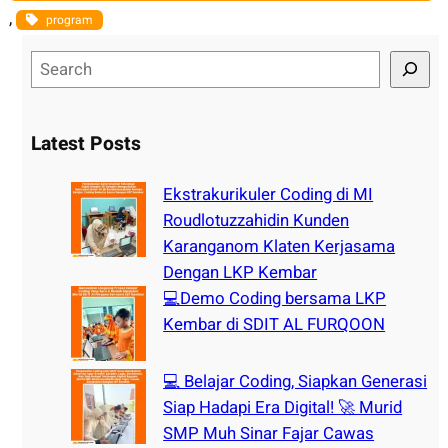
, 
program
S
e
a
r
Latest Posts
c
h
Ekstrakurikuler Coding di MI
Roudlotuzzahidin Kunden
Karanganom Klaten Kerjasama
Dengan LKP Kembar
💻Demo Coding bersama LKP
Kembar di SDIT AL FURQOON
💻 Belajar Coding, Siapkan Generasi
Siap Hadapi Era Digital! 🚀 Murid
SMP Muh Sinar Fajar Cawas