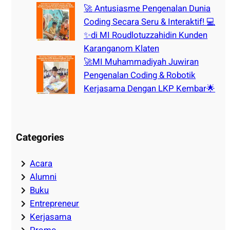
🚀 Antusiasme Pengenalan Dunia
Coding Secara Seru & Interaktif! 💻
✨di MI Roudlotuzzahidin Kunden
Karanganom Klaten
🚀MI Muhammadiyah Juwiran
Pengenalan Coding & Robotik
Kerjasama Dengan LKP Kembar🌟
Categories
Acara
Alumni
Buku
Entrepreneur
Kerjasama