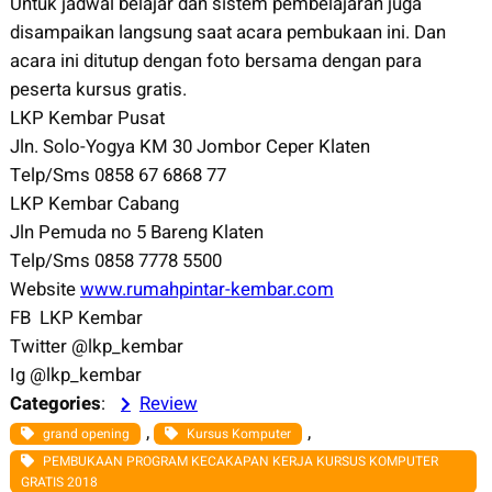
Untuk jadwal belajar dan sistem pembelajaran juga
disampaikan langsung saat acara pembukaan ini. Dan
acara ini ditutup dengan foto bersama dengan para
peserta kursus gratis.
LKP Kembar Pusat
Jln. Solo-Yogya KM 30 Jombor Ceper Klaten
Telp/Sms 0858 67 6868 77
LKP Kembar Cabang
Jln Pemuda no 5 Bareng Klaten
Telp/Sms 0858 7778 5500
Website
www.rumahpintar-kembar.com
FB LKP Kembar
Twitter @lkp_kembar
Ig @lkp_kembar
Categories
:
Review
, 
, 
grand opening
Kursus Komputer
PEMBUKAAN PROGRAM KECAKAPAN KERJA KURSUS KOMPUTER
GRATIS 2018