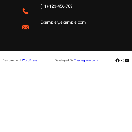
(+1)-123-456-789
Example@example.com
Facebo
Insta
Yo
Designed with
WordPress
Developed By
Themegrove.com