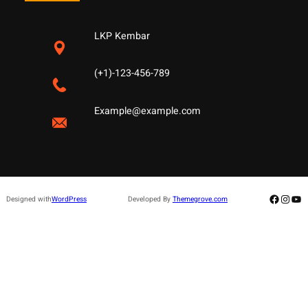
LKP Kembar
(+1)-123-456-789
Example@example.com
Facebo
Insta
Yo
Designed with
WordPress
Developed By
Themegrove.com