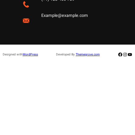
Example@example.com
Facebo
Insta
Yo
Designed with
WordPress
Developed By
Themegrove.com