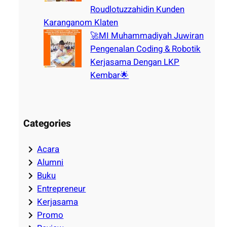
Roudlotuzzahidin Kunden
Karanganom Klaten
🚀MI Muhammadiyah Juwiran
Pengenalan Coding & Robotik
Kerjasama Dengan LKP
Kembar🌟
Categories
Acara
Alumni
Buku
Entrepreneur
Kerjasama
Promo