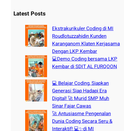
a
r
Latest Posts
c
h
Ekstrakurikuler Coding di MI
Roudlotuzzahidin Kunden
Karanganom Klaten Kerjasama
Dengan LKP Kembar
💻Demo Coding bersama LKP
Kembar di SDIT AL FURQOON
💻 Belajar Coding, Siapkan
Generasi Siap Hadapi Era
Digital! 🚀 Murid SMP Muh
Sinar Fajar Cawas
🚀 Antusiasme Pengenalan
Dunia Coding Secara Seru &
Interaktif! 💻✨di MI