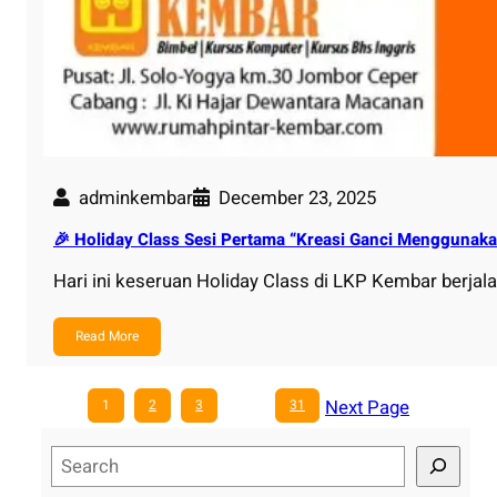
adminkembar
December 23, 2025
🎉 Holiday Class Sesi Pertama “Kreasi Ganci Menggunaka
Hari ini keseruan Holiday Class di LKP Kembar berja
Read More
Next Page
1
2
3
…
31
S
e