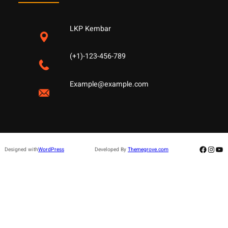
LKP Kembar
(+1)-123-456-789
Example@example.com
Facebo
Insta
Yo
Designed with
WordPress
Developed By
Themegrove.com