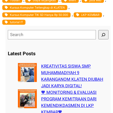
-/bulan
biaya terjangkau
event
jasa web
, 
Kursus Komputer Terlengkap di KLATEN
, 
, 
Kursus Komputer TIK SD Hanya Rp 50.000
LKP KEMBAR
tutorial IT
S
e
a
r
Latest Posts
c
h
KREATIVITAS SISWA SMP
MUHAMMADIYAH 9
KARANGANOM KLATEN DIUBAH
JADI KARYA DIGITAL!
🧡 MONITORING & EVALUASI
PROGRAM KEMITRAAN DARI
KEMENDIKDASMEN DI LKP
KEMBAR🧡