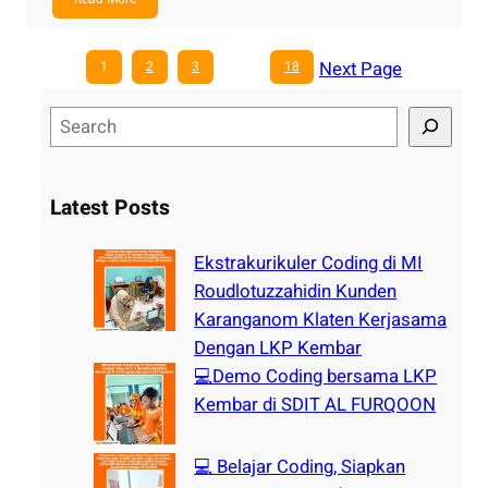
Next Page
1
2
3
…
18
S
e
a
r
Latest Posts
c
h
Ekstrakurikuler Coding di MI
Roudlotuzzahidin Kunden
Karanganom Klaten Kerjasama
Dengan LKP Kembar
💻Demo Coding bersama LKP
Kembar di SDIT AL FURQOON
💻 Belajar Coding, Siapkan