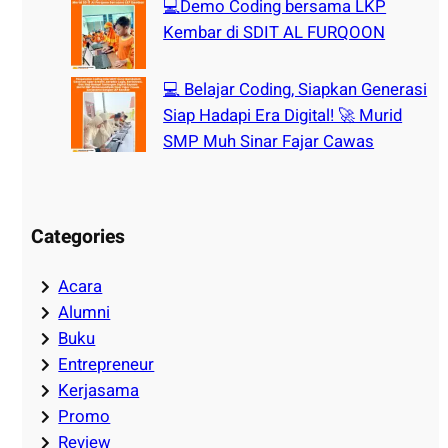
💻Demo Coding bersama LKP
Kembar di SDIT AL FURQOON
💻 Belajar Coding, Siapkan Generasi
Siap Hadapi Era Digital! 🚀 Murid
SMP Muh Sinar Fajar Cawas
Categories
Acara
Alumni
Buku
Entrepreneur
Kerjasama
Promo
Review