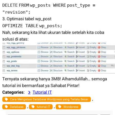
DELETE
FROM
wp_posts
WHERE
post_type =
"revision"
;
3. Optimasi tabel wp_post
OPTIMIZE
TABLE
wp_posts;
Nah, sekarang kita lihat ukuran table setelah kita coba
solusi di atas:
Ternyata sekarang hanya 3MB! Alhamdulillah… semoga
tutorial ini bermanfaat ya Sahabat Pintar!
Categories
:
Tutorial IT
, 
Cara Mengatasi Database Wordpress yang Terlalu Besar
, 
, 
Database
tutorial IT
Wordpress