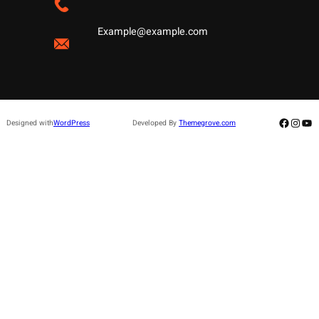
Example@example.com
Facebo
Insta
Yo
Designed with
WordPress
Developed By
Themegrove.com