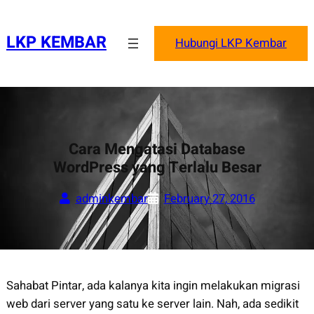
Skip
to
LKP KEMBAR
Hubungi LKP Kembar
content
Cara Mengatasi Database
WordPress yang Terlalu Besar
adminkembar
February 27, 2016
Sahabat Pintar, ada kalanya kita ingin melakukan migrasi
web dari server yang satu ke server lain. Nah, ada sedikit