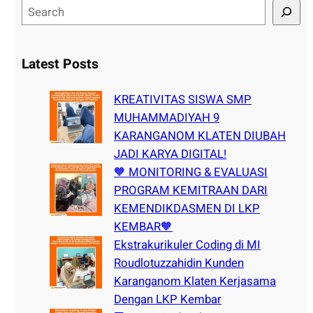
S
e
a
r
Latest Posts
c
h
KREATIVITAS SISWA SMP
MUHAMMADIYAH 9
KARANGANOM KLATEN DIUBAH
JADI KARYA DIGITAL!
🧡 MONITORING & EVALUASI
PROGRAM KEMITRAAN DARI
KEMENDIKDASMEN DI LKP
KEMBAR🧡
Ekstrakurikuler Coding di MI
Roudlotuzzahidin Kunden
Karanganom Klaten Kerjasama
Dengan LKP Kembar