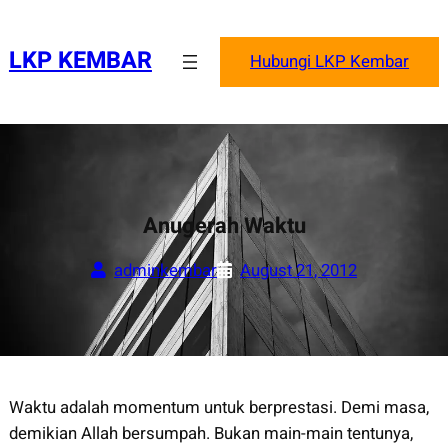
Skip
to
LKP KEMBAR
Hubungi LKP Kembar
content
Anugerah Waktu
adminkembar
August 21, 2012
Waktu adalah momentum untuk berprestasi. Demi masa,
demikian Allah bersumpah. Bukan main-main tentunya,