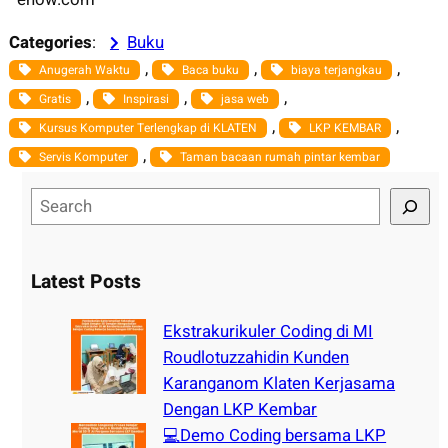
Categories
:
Buku
, 
, 
, 
Anugerah Waktu
Baca buku
biaya terjangkau
, 
, 
, 
Gratis
Inspirasi
jasa web
, 
, 
Kursus Komputer Terlengkap di KLATEN
LKP KEMBAR
, 
Servis Komputer
Taman bacaan rumah pintar kembar
S
e
a
r
Latest Posts
c
h
Ekstrakurikuler Coding di MI
Roudlotuzzahidin Kunden
Karanganom Klaten Kerjasama
Dengan LKP Kembar
💻Demo Coding bersama LKP