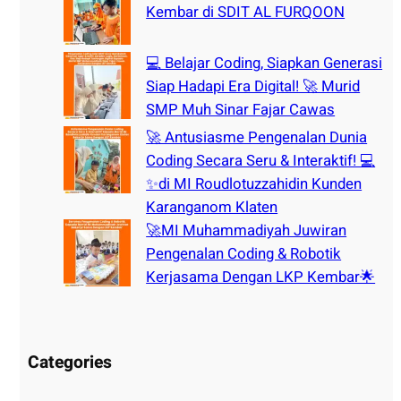
Kembar di SDIT AL FURQOON
💻 Belajar Coding, Siapkan Generasi
Siap Hadapi Era Digital! 🚀 Murid
SMP Muh Sinar Fajar Cawas
🚀 Antusiasme Pengenalan Dunia
Coding Secara Seru & Interaktif! 💻
✨di MI Roudlotuzzahidin Kunden
Karanganom Klaten
🚀MI Muhammadiyah Juwiran
Pengenalan Coding & Robotik
Kerjasama Dengan LKP Kembar🌟
Categories