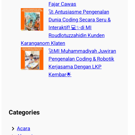
Fajar Cawas
🚀 Antusiasme Pengenalan
Dunia Coding Secara Seru &
Interaktif! 💻✨di MI
Roudlotuzzahidin Kunden
Karanganom Klaten
🚀MI Muhammadiyah Juwiran
Pengenalan Coding & Robotik
Kerjasama Dengan LKP
Kembar🌟
Categories
Acara