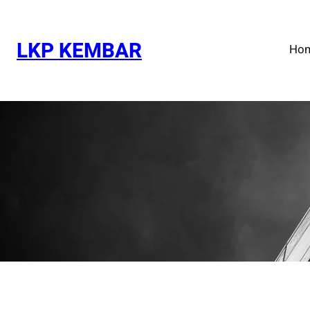
Skip
to
content
LKP KEMBAR
Ho