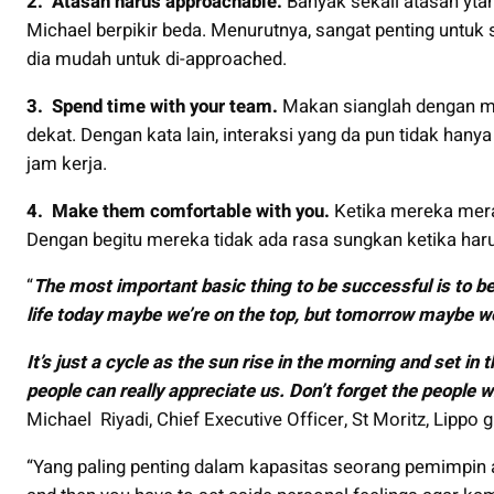
2. Atasan harus approachable.
Banyak sekali atasan ytang
Michael berpikir beda. Menurutnya, sangat penting untu
dia mudah untuk di-approached.
3. Spend time with your team.
Makan sianglah dengan me
dekat. Dengan kata lain, interaksi yang da pun tidak hanya 
jam kerja.
4. Make them comfortable with you.
Ketika mereka mera
Dengan begitu mereka tidak ada rasa sungkan ketika har
“
The most important basic thing to be successful is to be
life today maybe we’re on the top, but tomorrow maybe w
It’s just a cycle as the sun rise in the morning and set in 
people can really appreciate us. Don’t forget the people 
Michael Riyadi, Chief Executive Officer, St Moritz, Lippo 
“Yang paling penting dalam kapasitas seorang pemimpin a