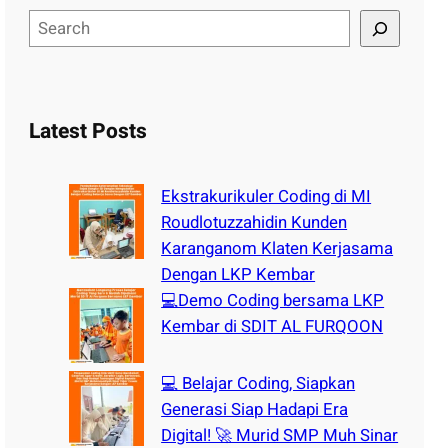
S
e
a
r
c
Latest Posts
h
Ekstrakurikuler Coding di MI
Roudlotuzzahidin Kunden
Karanganom Klaten Kerjasama
Dengan LKP Kembar
💻Demo Coding bersama LKP
Kembar di SDIT AL FURQOON
💻 Belajar Coding, Siapkan
Generasi Siap Hadapi Era
Digital! 🚀 Murid SMP Muh Sinar