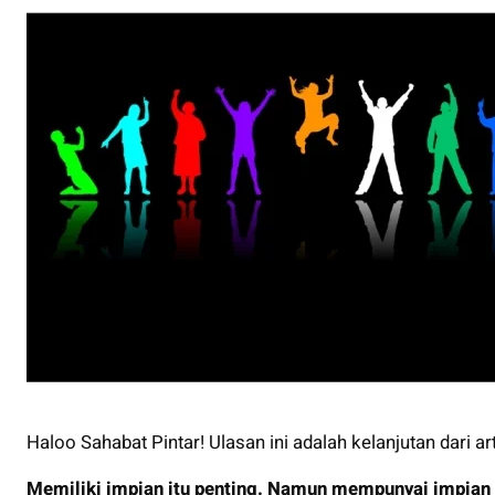
Haloo Sahabat Pintar! Ulasan ini adalah kelanjutan dari ar
Memiliki impian itu penting. Namun mempunyai impian 