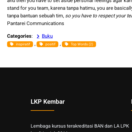
and then you have to set aside personal feelings agar ka
stand for you team, karena tanpa hatimu, you are basical
tanpa bantuan sebuah tim,
so you have to respect your t
Pantarei Communications
Categories
:
Buku
, 
, 
inspiratif
positif
Top Words (2)
LKP Kembar
Lembaga kursus terakreditasi BAN dan LA LPK