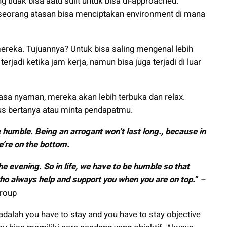
 tidak bisa aatu sulit untuk bisa di-approached.
k seorang atasan bisa menciptakan environment di mana
reka. Tujuannya? Untuk bisa saling mengenal lebih
terjadi ketika jam kerja, namun bisa juga terjadi di luar
sa nyaman, mereka akan lebih terbuka dan relax.
us bertanya atau minta pendapatmu.
 humble. Being an arrogant won’t last long., because in
e’re on the bottom.
the evening. So in life, we have to be humble so that
who always help and support you when you are on top.
”
–
group
dalah you have to stay and you have to stay objective