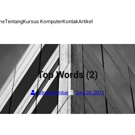
me
Tentang
Kursus Komputer
Kontak
Artikel
Top Words (2)
adminkembar
July 26, 2011