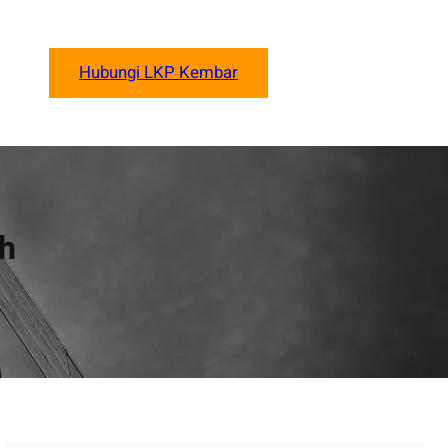
Hubungi LKP Kembar
ah