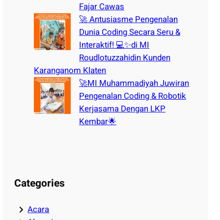
Fajar Cawas
🚀 Antusiasme Pengenalan
Dunia Coding Secara Seru &
Interaktif! 💻✨di MI
Roudlotuzzahidin Kunden
Karanganom Klaten
🚀MI Muhammadiyah Juwiran
Pengenalan Coding & Robotik
Kerjasama Dengan LKP
Kembar🌟
Categories
Acara