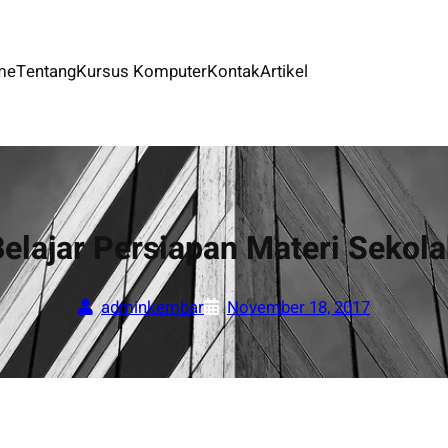
me
Tentang
Kursus Komputer
Kontak
Artikel
elajar Persiapan Materi Sekol
adminkembar
November 18, 2017