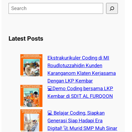
S
e
a
r
c
Latest Posts
h
Ekstrakurikuler Coding di MI
Roudlotuzzahidin Kunden
Karanganom Klaten Kerjasama
Dengan LKP Kembar
💻Demo Coding bersama LKP
Kembar di SDIT AL FURQOON
💻 Belajar Coding, Siapkan
Generasi Siap Hadapi Era
Digital! 🚀 Murid SMP Muh Sinar