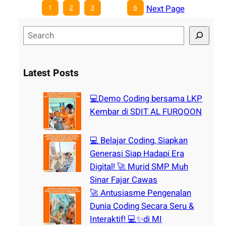
Next Page
1
2
3
…
6
S
e
a
r
Latest Posts
c
h
💻Demo Coding bersama LKP
Kembar di SDIT AL FURQOON
💻 Belajar Coding, Siapkan
Generasi Siap Hadapi Era
Digital! 🚀 Murid SMP Muh
Sinar Fajar Cawas
🚀 Antusiasme Pengenalan
Dunia Coding Secara Seru &
Interaktif! 💻✨di MI