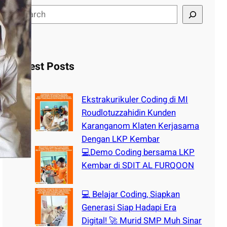
S
e
a
r
c
Latest Posts
h
Ekstrakurikuler Coding di MI
Roudlotuzzahidin Kunden
Karanganom Klaten Kerjasama
Dengan LKP Kembar
💻Demo Coding bersama LKP
Kembar di SDIT AL FURQOON
💻 Belajar Coding, Siapkan
Generasi Siap Hadapi Era
Digital! 🚀 Murid SMP Muh Sinar