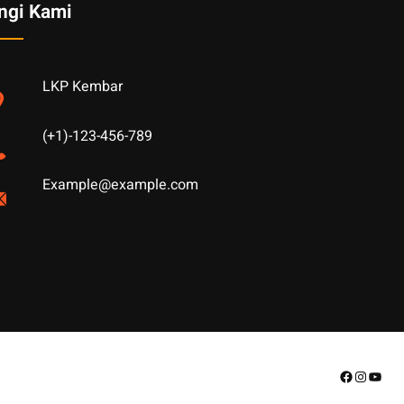
ngi Kami
LKP Kembar
(+1)-123-456-789
Example@example.com
Facebook
Instagr
YouT