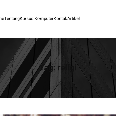
me
Tentang
Kursus Komputer
Kontak
Artikel
Tag:
religi