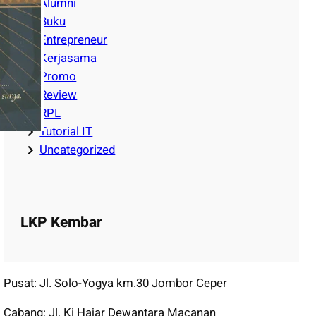
Alumni
Buku
Entrepreneur
Kerjasama
Promo
Review
RPL
Tutorial IT
Uncategorized
LKP Kembar
Pusat: Jl. Solo-Yogya km.30 Jombor Ceper
Cabang: Jl. Ki Hajar Dewantara Macanan