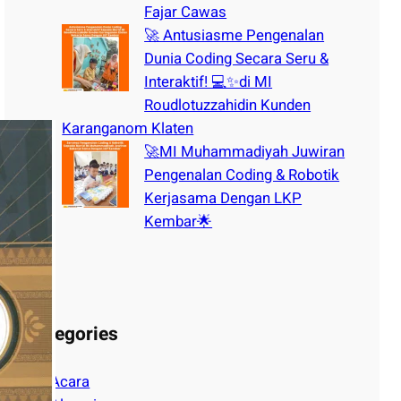
Fajar Cawas
🚀 Antusiasme Pengenalan
Dunia Coding Secara Seru &
Interaktif! 💻✨di MI
Roudlotuzzahidin Kunden
Karanganom Klaten
🚀MI Muhammadiyah Juwiran
Pengenalan Coding & Robotik
Kerjasama Dengan LKP
Kembar🌟
Categories
Acara