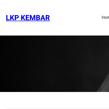
Skip
to
content
LKP KEMBAR
Ho