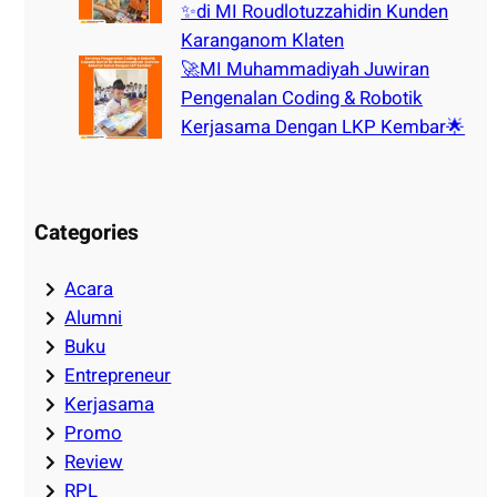
✨di MI Roudlotuzzahidin Kunden
Karanganom Klaten
🚀MI Muhammadiyah Juwiran
Pengenalan Coding & Robotik
Kerjasama Dengan LKP Kembar🌟
Categories
Acara
Alumni
Buku
Entrepreneur
Kerjasama
Promo
Review
RPL