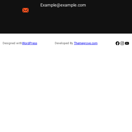
Example@example.com
Facebo
Insta
Yo
Designed with
WordPress
Developed By
Themegrove.com