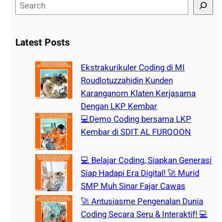
S
e
a
r
Latest Posts
c
h
Ekstrakurikuler Coding di MI
Roudlotuzzahidin Kunden
Karanganom Klaten Kerjasama
Dengan LKP Kembar
💻Demo Coding bersama LKP
Kembar di SDIT AL FURQOON
💻 Belajar Coding, Siapkan Generasi
Siap Hadapi Era Digital! 🚀 Murid
SMP Muh Sinar Fajar Cawas
🚀 Antusiasme Pengenalan Dunia
Coding Secara Seru & Interaktif! 💻