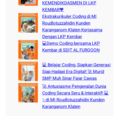
KEMENDIKDASMEN DI LKP
KEMBAR🧡
Ekstrakurikuler Coding di MI
Roudlotuzzahidin Kunden
Karanganom Klaten Kerjasama
Dengan LKP Kembar
💻Demo Coding bersama LKP
Kembar di SDIT AL FURQOON
💻 Belajar Coding, Siapkan Generasi
Siap Hadapi Era Digital! 🚀 Murid
SMP Muh Sinar Fajar Cawas
🚀 Antusiasme Pengenalan Dunia
Coding Secara Seru & Interaktif! 💻
✨di MI Roudlotuzzahidin Kunden
Karanganom Klaten