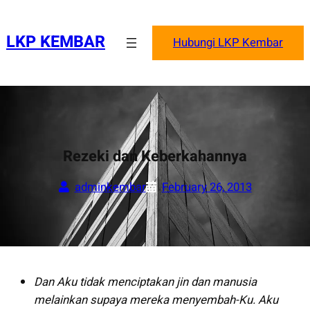
Skip
to
LKP KEMBAR
Hubungi LKP Kembar
content
Rezeki dan Keberkahannya
adminkembar
February 26, 2013
Dan Aku tidak menciptakan jin dan manusia
melainkan supaya mereka menyembah-Ku. Aku