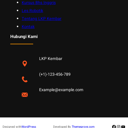
Kursus Bhs Inggris
Les Robotik
Tentang LKP Kembar
Kontak
Hubungi Kami
LKP Kembar
(+1)-123-456-789
Example@example.com
Facebo
Insta
Yo
Designed with
WordPress
Developed By
Themegrove.com