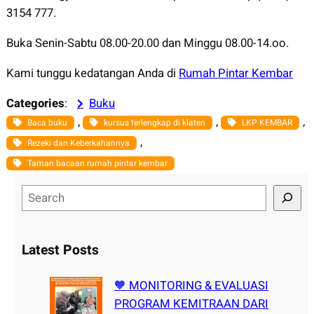
3154 777.
Buka Senin-Sabtu 08.00-20.00 dan Minggu 08.00-14.oo.
Kami tunggu kedatangan Anda di
Rumah Pintar Kembar
Categories
:
Buku
, 
, 
, 
Baca buku
kursus terlengkap di klaten
LKP KEMBAR
, 
Rezeki dan Keberkahannya
Taman bacaan rumah pintar kembar
S
e
a
r
Latest Posts
c
h
🧡 MONITORING & EVALUASI
PROGRAM KEMITRAAN DARI