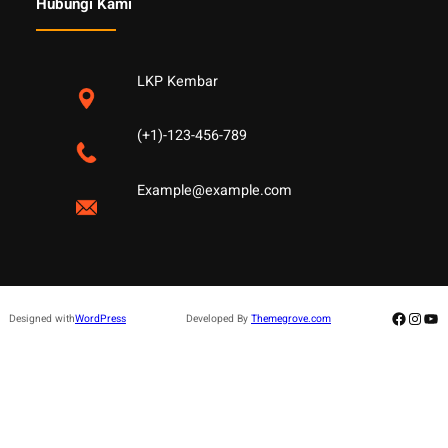
Hubungi Kami
LKP Kembar
(+1)-123-456-789
Example@example.com
Facebo
Insta
Yo
Designed with
WordPress
Developed By
Themegrove.com