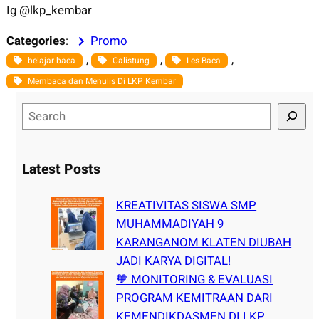
Ig @lkp_kembar
Categories
:
Promo
, 
, 
, 
belajar baca
Calistung
Les Baca
Membaca dan Menulis Di LKP Kembar
S
e
a
r
Latest Posts
c
h
KREATIVITAS SISWA SMP
MUHAMMADIYAH 9
KARANGANOM KLATEN DIUBAH
JADI KARYA DIGITAL!
🧡 MONITORING & EVALUASI
PROGRAM KEMITRAAN DARI
KEMENDIKDASMEN DI LKP