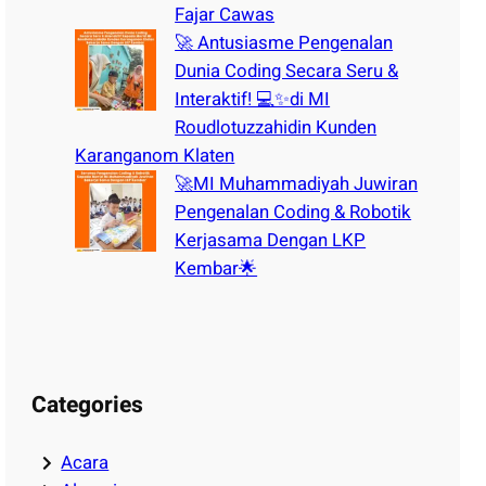
Fajar Cawas
🚀 Antusiasme Pengenalan
Dunia Coding Secara Seru &
Interaktif! 💻✨di MI
Roudlotuzzahidin Kunden
Karanganom Klaten
🚀MI Muhammadiyah Juwiran
Pengenalan Coding & Robotik
Kerjasama Dengan LKP
Kembar🌟
Categories
Acara