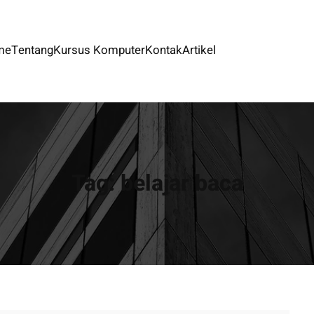
me
Tentang
Kursus Komputer
Kontak
Artikel
Tag:
belajar baca