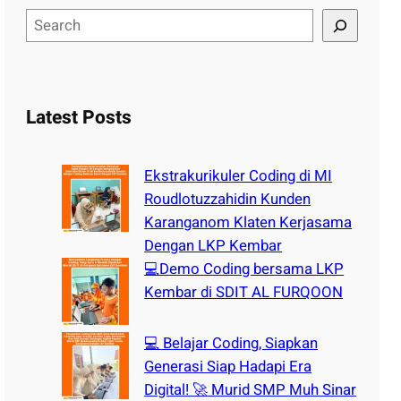
S
e
a
r
c
Latest Posts
h
Ekstrakurikuler Coding di MI
Roudlotuzzahidin Kunden
Karanganom Klaten Kerjasama
Dengan LKP Kembar
💻Demo Coding bersama LKP
Kembar di SDIT AL FURQOON
💻 Belajar Coding, Siapkan
Generasi Siap Hadapi Era
Digital! 🚀 Murid SMP Muh Sinar