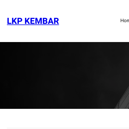
Skip
to
content
LKP KEMBAR
Ho