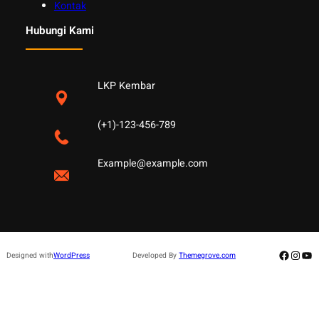
Kontak
Hubungi Kami
LKP Kembar
(+1)-123-456-789
Example@example.com
Facebo
Insta
Yo
Designed with
WordPress
Developed By
Themegrove.com