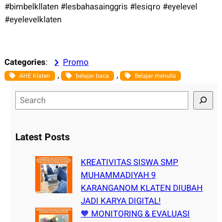
#bimbelkllaten #lesbahasainggris #lesiqro #eyelevel
#eyelevelklaten
Categories
:
Promo
, 
, 
AHE Klaten
belajar baca
Belajar menulis
S
e
a
r
Latest Posts
c
h
KREATIVITAS SISWA SMP
MUHAMMADIYAH 9
KARANGANOM KLATEN DIUBAH
JADI KARYA DIGITAL!
🧡 MONITORING & EVALUASI