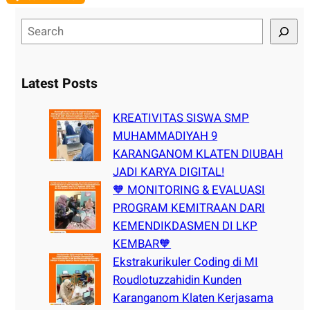
S
e
a
r
Latest Posts
c
h
KREATIVITAS SISWA SMP
MUHAMMADIYAH 9
KARANGANOM KLATEN DIUBAH
JADI KARYA DIGITAL!
🧡 MONITORING & EVALUASI
PROGRAM KEMITRAAN DARI
KEMENDIKDASMEN DI LKP
KEMBAR🧡
Ekstrakurikuler Coding di MI
Roudlotuzzahidin Kunden
Karanganom Klaten Kerjasama