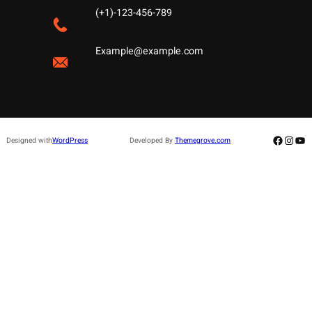
(+1)-123-456-789
Example@example.com
Facebo
Insta
Yo
Designed with
WordPress
Developed By
Themegrove.com