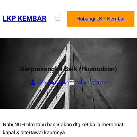
Skip
to
LKP KEMBAR
Hubungi LKP Kembar
content
Berprasangka Baik (Husnudzon)
adminkembar
May 17, 2012
Nabi NUH blm tahu banjir akan dtg ketika ia membuat
kapal & ditertawai kaumnya.