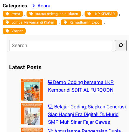
Categories
:
Acara
, 
, 
, 
event
kursus terlengkap di klaten
LKP KEMBAR
, 
, 
Lomba Mewarnai di Klaten
Ramadhamn Expo
Vocher
S
e
a
r
Latest Posts
c
h
💻Demo Coding bersama LKP
Kembar di SDIT AL FURQOON
💻 Belajar Coding, Siapkan Generasi
Siap Hadapi Era Digital! 🚀 Murid
SMP Muh Sinar Fajar Cawas
🚀 Antusiasme Pengenalan Dunia