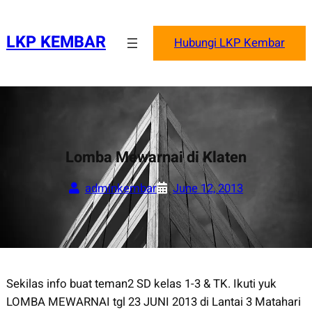
Skip
to
LKP KEMBAR
Hubungi LKP Kembar
content
Lomba Mewarnai di Klaten
adminkembar
June 12, 2013
Sekilas info buat teman2 SD kelas 1-3 & TK. Ikuti yuk
LOMBA MEWARNAI tgl 23 JUNI 2013 di Lantai 3 Matahari