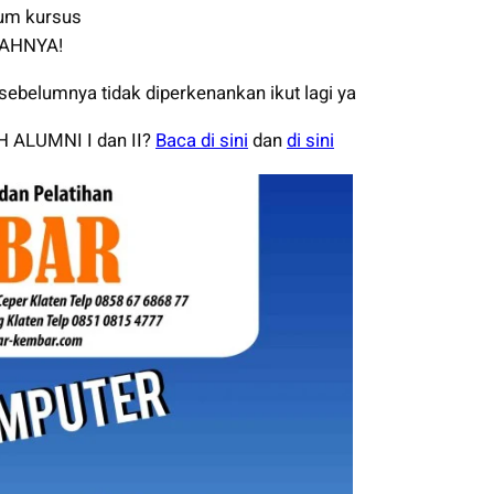
lum kursus
IAHNYA!
belumnya tidak diperkenankan ikut lagi ya
 ALUMNI I dan II?
Baca di sini
dan
di sini