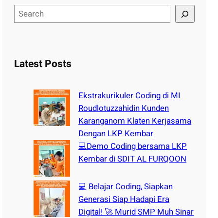
S
e
a
r
c
Latest Posts
h
Ekstrakurikuler Coding di MI
Roudlotuzzahidin Kunden
Karanganom Klaten Kerjasama
Dengan LKP Kembar
💻Demo Coding bersama LKP
Kembar di SDIT AL FURQOON
💻 Belajar Coding, Siapkan
Generasi Siap Hadapi Era
Digital! 🚀 Murid SMP Muh Sinar