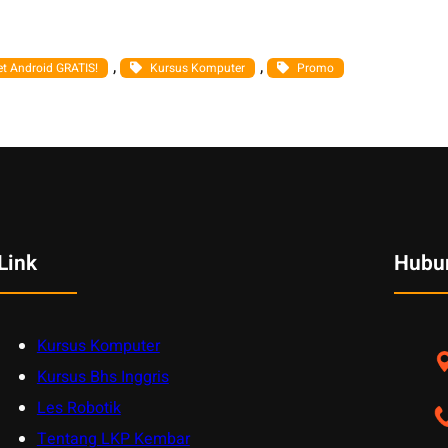
, 
, 
t Android GRATIS!
Kursus Komputer
Promo
Link
Hubu
Kursus Komputer
Kursus Bhs Inggris
Les Robotik
Tentang LKP Kembar