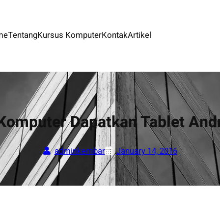
me
Tentang
Kursus Komputer
Kontak
Artikel
 Komputer Dapatkan Tablet And
adminkembar
January 14, 2016