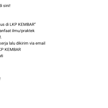
 sini!
rsus di LKP KEMBAR”
anfaat ilmu/praktek
.
erja lalu dikirim via email
 LKP KEMBAR
ti
!