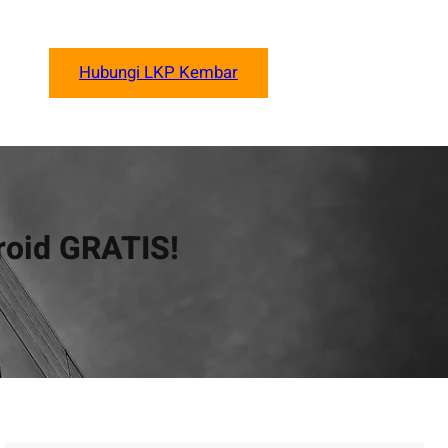
Hubungi LKP Kembar
roid GRATIS!