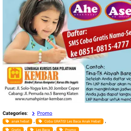
Categories
:
Promo
, 
, 
anak hebat
Coba GRATIS! Les Baca Anak Hebat
, 
, 
Gratis
Les Baca
Promo