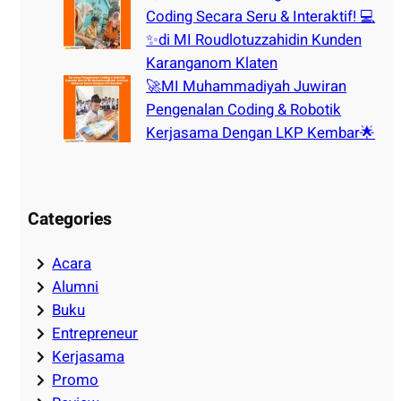
Coding Secara Seru & Interaktif! 💻
✨di MI Roudlotuzzahidin Kunden
Karanganom Klaten
🚀MI Muhammadiyah Juwiran
Pengenalan Coding & Robotik
Kerjasama Dengan LKP Kembar🌟
Categories
Acara
Alumni
Buku
Entrepreneur
Kerjasama
Promo