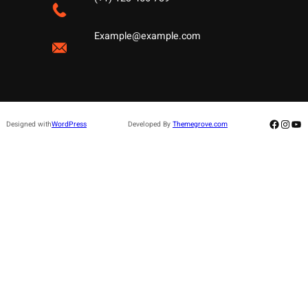
Example@example.com
Facebo
Insta
Yo
Designed with
WordPress
Developed By
Themegrove.com