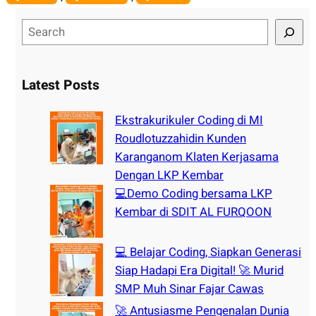
S
e
a
r
Latest Posts
c
h
Ekstrakurikuler Coding di MI
Roudlotuzzahidin Kunden
Karanganom Klaten Kerjasama
Dengan LKP Kembar
💻Demo Coding bersama LKP
Kembar di SDIT AL FURQOON
💻 Belajar Coding, Siapkan Generasi
Siap Hadapi Era Digital! 🚀 Murid
SMP Muh Sinar Fajar Cawas
🚀 Antusiasme Pengenalan Dunia