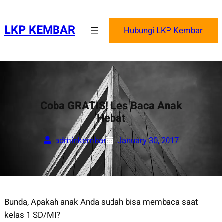
Skip
to
LKP KEMBAR
Hubungi LKP Kembar
content
Coba GRATIS! Les Baca Anak
Hebat
adminkembar
January 30, 2017
Bunda, Apakah anak Anda sudah bisa membaca saat
kelas 1 SD/MI?