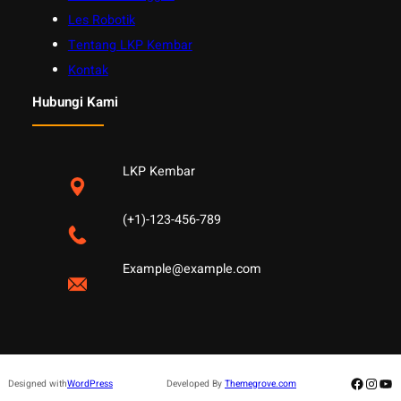
Les Robotik
Tentang LKP Kembar
Kontak
Hubungi Kami
LKP Kembar
(+1)-123-456-789
Example@example.com
Facebo
Insta
Yo
Designed with
WordPress
Developed By
Themegrove.com