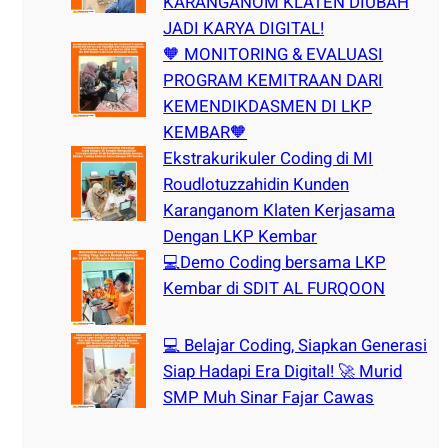
KARANGANOM KLATEN DIUBAH
JADI KARYA DIGITAL!
🧡 MONITORING & EVALUASI
PROGRAM KEMITRAAN DARI
KEMENDIKDASMEN DI LKP
KEMBAR🧡
Ekstrakurikuler Coding di MI
Roudlotuzzahidin Kunden
Karanganom Klaten Kerjasama
Dengan LKP Kembar
💻Demo Coding bersama LKP
Kembar di SDIT AL FURQOON
💻 Belajar Coding, Siapkan Generasi
Siap Hadapi Era Digital! 🚀 Murid
SMP Muh Sinar Fajar Cawas