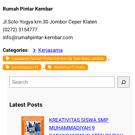
Rumah Pintar Kembar
Jl.Solo-Yogya km.30 Jombor Ceper Klaten
(0272) 3154777
info@rumahpintar-kembar.com
Categories
:
Kerjasama
, 
Kerjasama Rumah Pintar Kembar dg Toko Buku Jendela
, 
pembelajaran IT
Workshop IT Gratis
S
e
a
r
Latest Posts
c
h
KREATIVITAS SISWA SMP
MUHAMMADIYAH 9