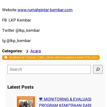
Website
www.rumahpintar-kembar.com
FB LKP Kembar
Twitter @lkp_kembar
Ig @lkp_kembar
Categories
:
Acara
WORKSHOP DESAIN COREL DRAW MENGGAMBAR KARAKTER LUCU
S
e
a
r
Latest Posts
c
h
🧡 MONITORING & EVALUASI
PROGRAM KEMITRAAN DARI