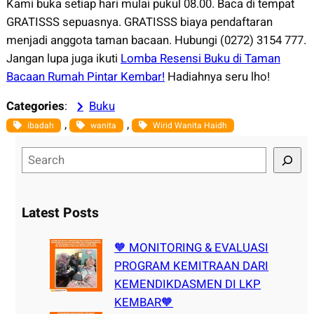
Kami buka setiap hari mulai pukul 08.00. Baca di tempat
GRATISSS sepuasnya. GRATISSS biaya pendaftaran
menjadi anggota taman bacaan. Hubungi (0272) 3154 777.
Jangan lupa juga ikuti
Lomba Resensi Buku di Taman
Bacaan Rumah Pintar Kembar!
Hadiahnya seru lho!
Categories
:
Buku
, 
, 
ibadah
wanita
Wirid Wanita Haidh
S
e
a
r
Latest Posts
c
h
🧡 MONITORING & EVALUASI
PROGRAM KEMITRAAN DARI
KEMENDIKDASMEN DI LKP
KEMBAR🧡