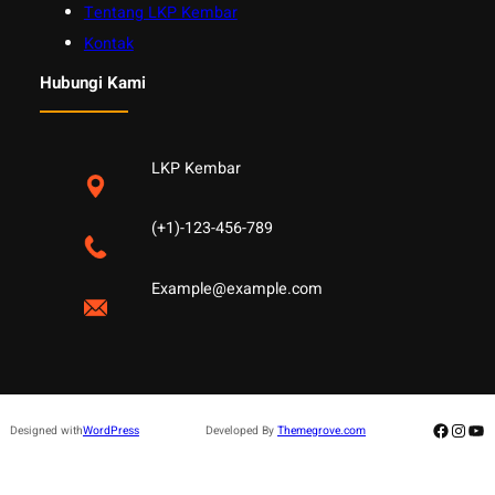
Tentang LKP Kembar
Kontak
Hubungi Kami
LKP Kembar
(+1)-123-456-789
Example@example.com
Facebo
Insta
Yo
Designed with
WordPress
Developed By
Themegrove.com