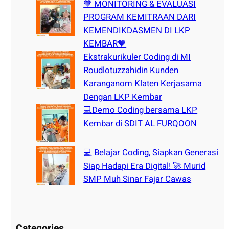
🧡 MONITORING & EVALUASI
PROGRAM KEMITRAAN DARI
KEMENDIKDASMEN DI LKP
KEMBAR🧡
Ekstrakurikuler Coding di MI
Roudlotuzzahidin Kunden
Karanganom Klaten Kerjasama
Dengan LKP Kembar
💻Demo Coding bersama LKP
Kembar di SDIT AL FURQOON
💻 Belajar Coding, Siapkan Generasi
Siap Hadapi Era Digital! 🚀 Murid
SMP Muh Sinar Fajar Cawas
Categories