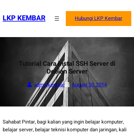
Skip
to
LKP KEMBAR
Hubungi LKP Kembar
content
Tutorial Cara Instal SSH Server di
Debian Server
adminkembar
August 30, 2014
Sahabat Pintar, bagi kalian yang ingin belajar komputer,
belajar server, belajar teknisi komputer dan jaringan, kali