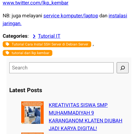
www.twitter.com/lkp_kembar
NB: juga melayani
service komputer/laptop
dan
instalasi
jaringan.
Categories
:
Tutorial IT
, 
Tutorial Cara Instal SSH Server di Debian Server
tutorial dari lkp kembar
S
e
a
r
Latest Posts
c
h
KREATIVITAS SISWA SMP
MUHAMMADIYAH 9
KARANGANOM KLATEN DIUBAH
JADI KARYA DIGITAL!