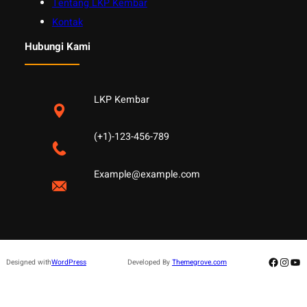
Tentang LKP Kembar
Kontak
Hubungi Kami
LKP Kembar
(+1)-123-456-789
Example@example.com
Facebo
Insta
Yo
Designed with
WordPress
Developed By
Themegrove.com