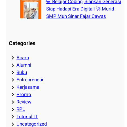
💻 Belajar Coding, Siapkan Generasi
Siap Hadapi Era Digital! 🚀 Murid
SMP Muh Sinar Fajar Cawas
Categories
Acara
Alumni
Buku
Entrepreneur
Kerjasama
Promo
Review
RPL
Tutorial IT
Uncategorized