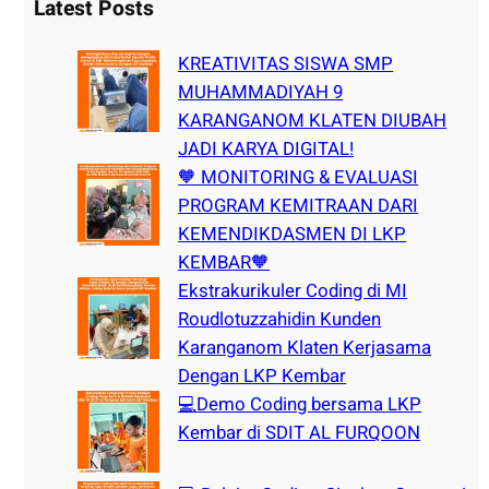
r
Latest Posts
c
h
KREATIVITAS SISWA SMP
MUHAMMADIYAH 9
KARANGANOM KLATEN DIUBAH
JADI KARYA DIGITAL!
🧡 MONITORING & EVALUASI
PROGRAM KEMITRAAN DARI
KEMENDIKDASMEN DI LKP
KEMBAR🧡
Ekstrakurikuler Coding di MI
Roudlotuzzahidin Kunden
Karanganom Klaten Kerjasama
Dengan LKP Kembar
💻Demo Coding bersama LKP
Kembar di SDIT AL FURQOON