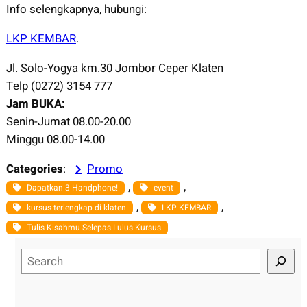
Info selengkapnya, hubungi:
LKP KEMBAR
.
Jl. Solo-Yogya km.30 Jombor Ceper Klaten
Telp (0272) 3154 777
Jam BUKA:
Senin-Jumat 08.00-20.00
Minggu 08.00-14.00
Categories
:
Promo
, 
, 
Dapatkan 3 Handphone!
event
, 
, 
kursus terlengkap di klaten
LKP KEMBAR
Tulis Kisahmu Selepas Lulus Kursus
S
e
a