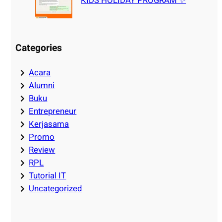
KIDS HOLIDAY PROGRAM ✨
Categories
Acara
Alumni
Buku
Entrepreneur
Kerjasama
Promo
Review
RPL
Tutorial IT
Uncategorized