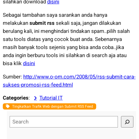
silahkan download
disini
Sebagai tambahan saya sarankan anda hanya
melakukan
submit rss
sekali saja, jangan dilakukan
berulang kali, ini menghindari tindakan spam..pilih salah
satu tools diatas yang cocok buat anda. Sebenarnya
masih banyak tools sejenis yang bisa anda coba..jika
anda ingin berburu tools ini silahkan di search aja atau
bisa klik
disini
Sumber:
http://www.o-om.com/2008/05/rss-submit-cara-
sukses-promosi-rss-feed.html
Categories
:
Tutorial IT
Tingkatkan Trafik Web dengan Submit RSS Feed
S
e
a