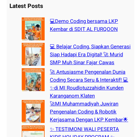
r
Latest Posts
c
h
💻Demo Coding bersama LKP
Kembar di SDIT AL FURQOON
💻 Belajar Coding, Siapkan Generasi
Siap Hadapi Era Digital! 🚀 Murid
SMP Muh Sinar Fajar Cawas
🚀 Antusiasme Pengenalan Dunia
Coding Secara Seru & Interaktif! 💻
✨di MI Roudlotuzzahidin Kunden
Karanganom Klaten
🚀MI Muhammadiyah Juwiran
Pengenalan Coding & Robotik
Kerjasama Dengan LKP Kembar🌟
✨ TESTIMONI WALI PESERTA