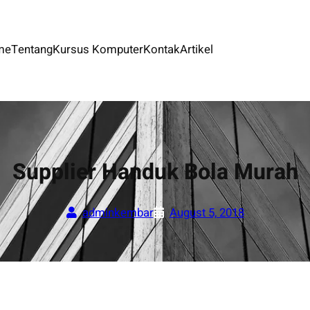
me
Tentang
Kursus Komputer
Kontak
Artikel
Supplier Handuk Bola Murah
adminkembar
August 5, 2018