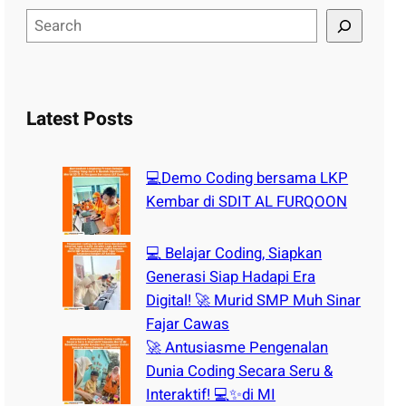
S
e
a
r
c
Latest Posts
h
💻Demo Coding bersama LKP
Kembar di SDIT AL FURQOON
💻 Belajar Coding, Siapkan
Generasi Siap Hadapi Era
Digital! 🚀 Murid SMP Muh Sinar
Fajar Cawas
🚀 Antusiasme Pengenalan
Dunia Coding Secara Seru &
Interaktif! 💻✨di MI