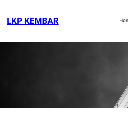
Skip
to
content
LKP KEMBAR
Ho