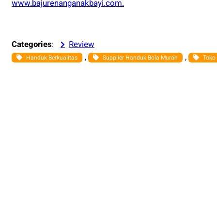
www.bajurenanganakbayi.com.
Categories
:
Review
, 
, 
Handuk Berkualitas
Supplier Handuk Bola Murah
Toko