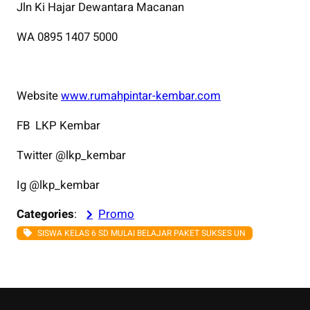
Jln Ki Hajar Dewantara Macanan
WA 0895 1407 5000
Website
www.rumahpintar-kembar.com
FB LKP Kembar
Twitter @lkp_kembar
Ig @lkp_kembar
Categories
:
Promo
SISWA KELAS 6 SD MULAI BELAJAR PAKET SUKSES UN