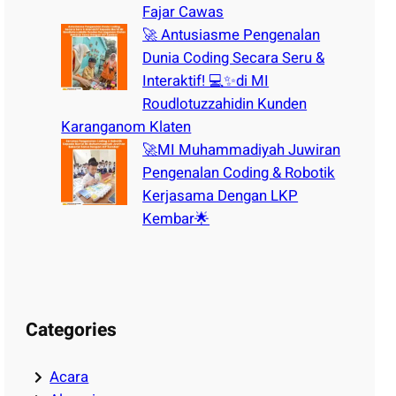
Fajar Cawas
🚀 Antusiasme Pengenalan
Dunia Coding Secara Seru &
Interaktif! 💻✨di MI
Roudlotuzzahidin Kunden
Karanganom Klaten
🚀MI Muhammadiyah Juwiran
Pengenalan Coding & Robotik
Kerjasama Dengan LKP
Kembar🌟
Categories
Acara