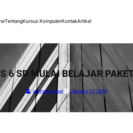
me
Tentang
Kursus Komputer
Kontak
Artikel
S 6 SD MULAI BELAJAR PAKE
adminkembar
January 11, 2019