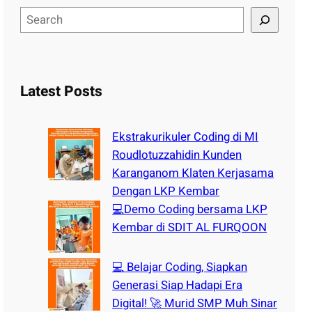
S
e
a
r
c
Latest Posts
h
Ekstrakurikuler Coding di MI
Roudlotuzzahidin Kunden
Karanganom Klaten Kerjasama
Dengan LKP Kembar
💻Demo Coding bersama LKP
Kembar di SDIT AL FURQOON
💻 Belajar Coding, Siapkan
Generasi Siap Hadapi Era
Digital! 🚀 Murid SMP Muh Sinar