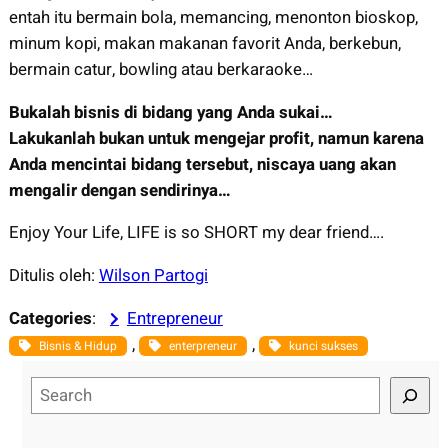
entah itu bermain bola, memancing, menonton bioskop,
minum kopi, makan makanan favorit Anda, berkebun,
bermain catur, bowling atau berkaraoke…
Bukalah bisnis di bidang yang Anda sukai…
Lakukanlah bukan untuk mengejar profit, namun karena
Anda mencintai bidang tersebut, niscaya uang akan
mengalir dengan sendirinya…
Enjoy Your Life, LIFE is so SHORT my dear friend….
Ditulis oleh:
Wilson Partogi
Categories
:
Entrepreneur
, 
, 
Bisnis & Hidup
enterpreneur
kunci sukses
S
e
a