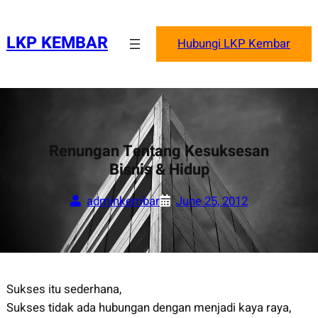
Skip
to
LKP KEMBAR
Hubungi LKP Kembar
content
Renungan Tentang Kesuksesan
Bisnis & Hidup
adminkembar
June 25, 2012
Sukses itu sederhana,
Sukses tidak ada hubungan dengan menjadi kaya raya,