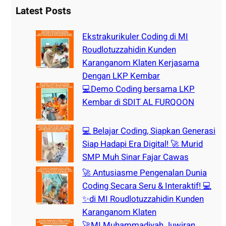
r
Latest Posts
c
h
Ekstrakurikuler Coding di MI
Roudlotuzzahidin Kunden
Karanganom Klaten Kerjasama
Dengan LKP Kembar
💻Demo Coding bersama LKP
Kembar di SDIT AL FURQOON
💻 Belajar Coding, Siapkan Generasi
Siap Hadapi Era Digital! 🚀 Murid
SMP Muh Sinar Fajar Cawas
🚀 Antusiasme Pengenalan Dunia
Coding Secara Seru & Interaktif! 💻
✨di MI Roudlotuzzahidin Kunden
Karanganom Klaten
🚀MI Muhammadiyah Juwiran