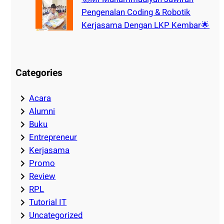
Pengenalan Coding & Robotik
Kerjasama Dengan LKP Kembar🌟
Categories
Acara
Alumni
Buku
Entrepreneur
Kerjasama
Promo
Review
RPL
Tutorial IT
Uncategorized