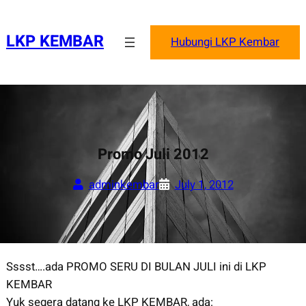
Skip
to
LKP KEMBAR
Hubungi LKP Kembar
content
Promo Juli 2012
adminkembar
July 1, 2012
Sssst….ada PROMO SERU DI BULAN JULI ini di LKP
KEMBAR
Yuk segera datang ke LKP KEMBAR, ada: