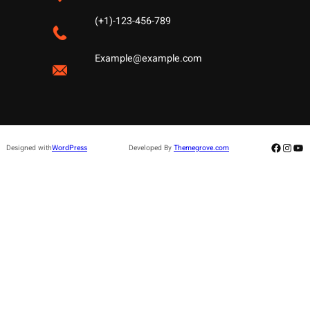
(+1)-123-456-789
Example@example.com
Facebo
Insta
Yo
Designed with
WordPress
Developed By
Themegrove.com