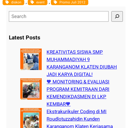
, 
, 
diskon
event
Promo Juli 2012
S
e
a
r
Latest Posts
c
h
KREATIVITAS SISWA SMP
MUHAMMADIYAH 9
KARANGANOM KLATEN DIUBAH
JADI KARYA DIGITAL!
🧡 MONITORING & EVALUASI
PROGRAM KEMITRAAN DARI
KEMENDIKDASMEN DI LKP
KEMBAR🧡
Ekstrakurikuler Coding di MI
Roudlotuzzahidin Kunden
Karanganom Klaten Kerjasama