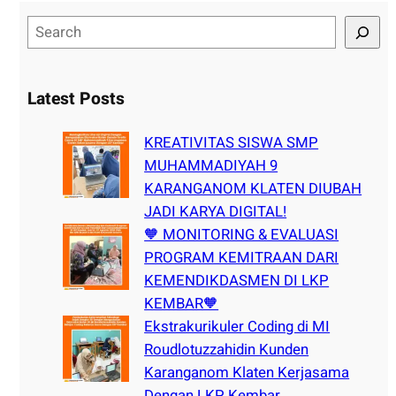
S
e
a
r
Latest Posts
c
h
KREATIVITAS SISWA SMP
MUHAMMADIYAH 9
KARANGANOM KLATEN DIUBAH
JADI KARYA DIGITAL!
🧡 MONITORING & EVALUASI
PROGRAM KEMITRAAN DARI
KEMENDIKDASMEN DI LKP
KEMBAR🧡
Ekstrakurikuler Coding di MI
Roudlotuzzahidin Kunden
Karanganom Klaten Kerjasama
Dengan LKP Kembar