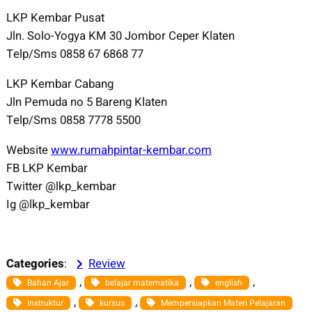
LKP Kembar Pusat
Jln. Solo-Yogya KM 30 Jombor Ceper Klaten
Telp/Sms 0858 67 6868 77
LKP Kembar Cabang
Jln Pemuda no 5 Bareng Klaten
Telp/Sms 0858 7778 5500
Website
www.rumahpintar-kembar.com
FB LKP Kembar
Twitter @lkp_kembar
Ig @lkp_kembar
Categories
:
Review
, 
, 
, 
Bahan Ajar
belajar matematika
english
, 
, 
Instruktur
kursus
Mempersiapkan Materi Pelajaran