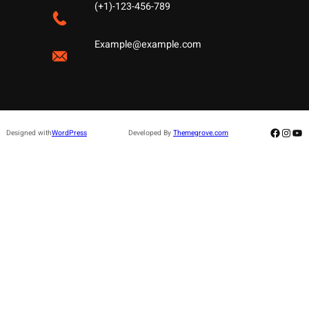
(+1)-123-456-789
Example@example.com
Facebo
Insta
Yo
Designed with
WordPress
Developed By
Themegrove.com