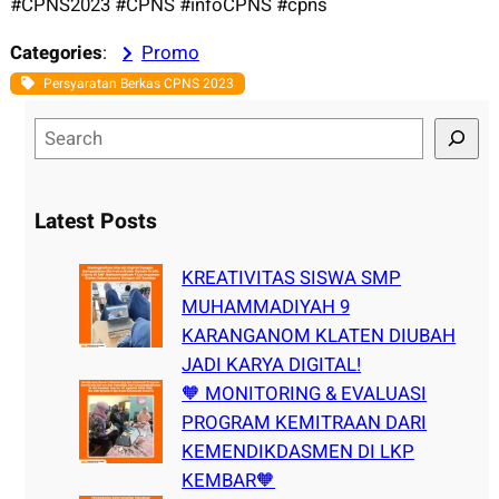
#CPNS2023 #CPNS #infoCPNS #cpns
Categories
:
Promo
Persyaratan Berkas CPNS 2023
S
e
a
r
Latest Posts
c
h
KREATIVITAS SISWA SMP
MUHAMMADIYAH 9
KARANGANOM KLATEN DIUBAH
JADI KARYA DIGITAL!
🧡 MONITORING & EVALUASI
PROGRAM KEMITRAAN DARI
KEMENDIKDASMEN DI LKP
KEMBAR🧡