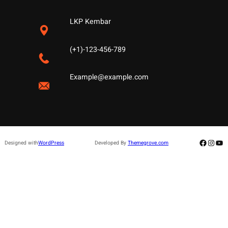
LKP Kembar
(+1)-123-456-789
Example@example.com
Facebo
Insta
Yo
Designed with
WordPress
Developed By
Themegrove.com