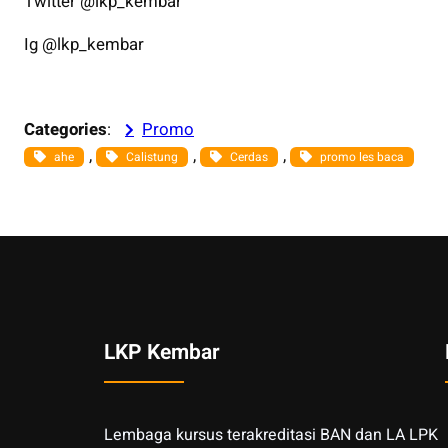
Twitter @lkp_kembar
Ig @lkp_kembar
Categories
:
Promo
, 
, 
, 
ahe
Calistung
Cerdas
promo les baca
LKP Kembar
Lembaga kursus terakreditasi BAN dan LA LPK