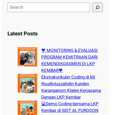
S
e
a
r
c
Latest Posts
h
🧡 MONITORING & EVALUASI
PROGRAM KEMITRAAN DARI
KEMENDIKDASMEN DI LKP
KEMBAR🧡
Ekstrakurikuler Coding di MI
Roudlotuzzahidin Kunden
Karanganom Klaten Kerjasama
Dengan LKP Kembar
💻Demo Coding bersama LKP
Kembar di SDIT AL FURQOON