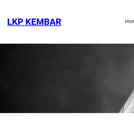
Skip
to
content
LKP KEMBAR
Ho