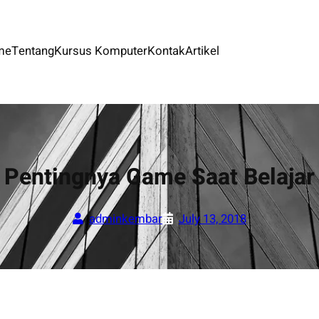
me
Tentang
Kursus Komputer
Kontak
Artikel
Pentingnya Game Saat Belajar
adminkembar
July 13, 2018