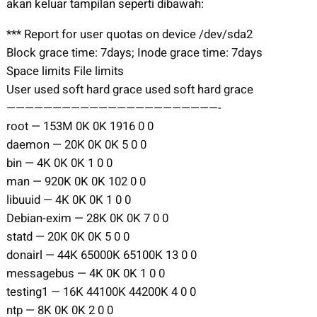
akan keluar tampilan seperti dibawah:
*** Report for user quotas on device /dev/sda2
Block grace time: 7days; Inode grace time: 7days
Space limits File limits
User used soft hard grace used soft hard grace
———————————————————————-
root — 153M 0K 0K 1916 0 0
daemon — 20K 0K 0K 5 0 0
bin — 4K 0K 0K 1 0 0
man — 920K 0K 0K 102 0 0
libuuid — 4K 0K 0K 1 0 0
Debian-exim — 28K 0K 0K 7 0 0
statd — 20K 0K 0K 5 0 0
donairl — 44K 65000K 65100K 13 0 0
messagebus — 4K 0K 0K 1 0 0
testing1 — 16K 44100K 44200K 4 0 0
ntp — 8K 0K 0K 2 0 0