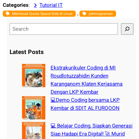
Categories
:
Tutorial IT
, 
Membuat Quota Space Disk di Linux
pemrograman
S
e
a
r
Latest Posts
c
h
Ekstrakurikuler Coding di MI
Roudlotuzzahidin Kunden
Karanganom Klaten Kerjasama
Dengan LKP Kembar
💻Demo Coding bersama LKP
Kembar di SDIT AL FURQOON
💻 Belajar Coding, Siapkan Generasi
Siap Hadapi Era Digital! 🚀 Murid