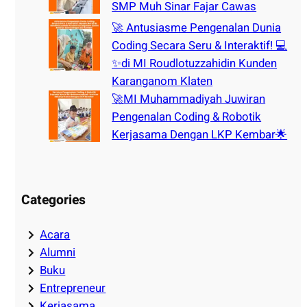
SMP Muh Sinar Fajar Cawas
🚀 Antusiasme Pengenalan Dunia
Coding Secara Seru & Interaktif! 💻
✨di MI Roudlotuzzahidin Kunden
Karanganom Klaten
🚀MI Muhammadiyah Juwiran
Pengenalan Coding & Robotik
Kerjasama Dengan LKP Kembar🌟
Categories
Acara
Alumni
Buku
Entrepreneur
Kerjasama