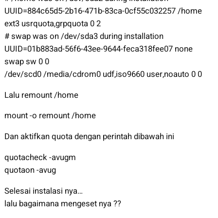
UUID=884c65d5-2b16-471b-83ca-0cf55c032257 /home
ext3 usrquota,grpquota 0 2
# swap was on /dev/sda3 during installation
UUID=01b883ad-56f6-43ee-9644-feca318fee07 none
swap sw 0 0
/dev/scd0 /media/cdrom0 udf,iso9660 user,noauto 0 0
Lalu remount /home
mount -o remount /home
Dan aktifkan quota dengan perintah dibawah ini
quotacheck -avugm
quotaon -avug
Selesai instalasi nya…
lalu bagaimana mengeset nya ??