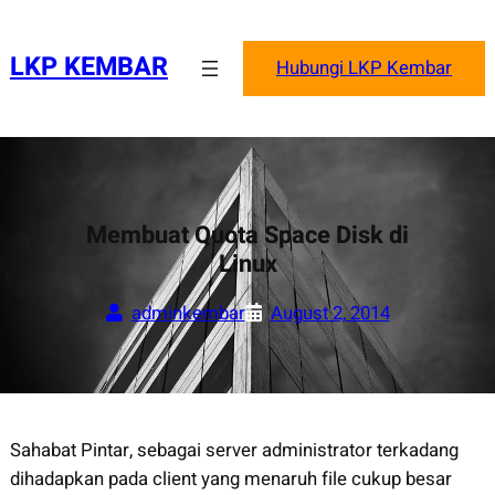
Skip
to
LKP KEMBAR
Hubungi LKP Kembar
content
Membuat Quota Space Disk di
Linux
adminkembar
August 2, 2014
Sahabat Pintar, sebagai server administrator terkadang
dihadapkan pada client yang menaruh file cukup besar