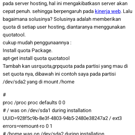
pada server hosting, hal ini mengakibatkasn server akan
cepat penuh. sehingga berpengaruh pada
kinerja web
. Lalu
bagaimana solusinya? Solusinya adalah memberikan
quota di setiap user hosting, diantaranya menggunakan
quotatool.
cukup mudah penggunaannya :
Install quota Package.
apt-get install quota quotatool
Tambah kan usrquota,grpquota pada partisi yang mau di
set quota nya, dibawah ini contoh saya pada partisi
/dev/sda2 yang di mount /home
#
proc /proc proc defaults 0 0
# / was on /dev/sda1 during installation
UUID=928f5c9b-8e3f-4803-94b5-2480e38247a2 / ext3
errors=remount-ro 0 1
# /home was on /dev/sda2 during installation