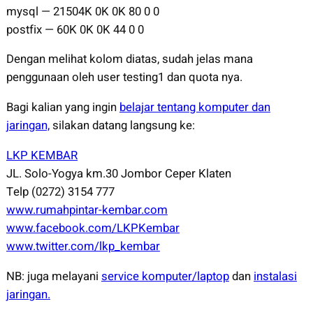
mysql — 21504K 0K 0K 80 0 0
postfix — 60K 0K 0K 44 0 0
Dengan melihat kolom diatas, sudah jelas mana
penggunaan oleh user testing1 dan quota nya.
Bagi kalian yang ingin
belajar tentang komputer dan
jaringan,
silakan datang langsung ke:
LKP KEMBAR
JL. Solo-Yogya km.30 Jombor Ceper Klaten
Telp (0272) 3154 777
www.rumahpintar-kembar.com
www.facebook.com/LKPKembar
www.twitter.com/lkp_kembar
NB: juga melayani
service komputer/laptop
dan
instalasi
jaringan.