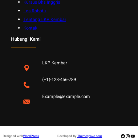
Kursus Bhs Inggris
Les Robotik
Tentang LKP Kembar
Kontak
Hubungi Kami
LKP Kembar
(+1)-123-456-789
Example@example.com
Facebo
Insta
Yo
Designed with
WordPress
Developed By
Themegrove.com