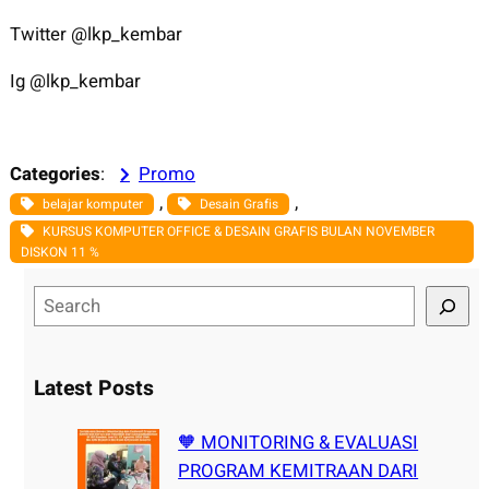
Twitter @lkp_kembar
Ig @lkp_kembar
Categories
:
Promo
, 
, 
belajar komputer
Desain Grafis
KURSUS KOMPUTER OFFICE & DESAIN GRAFIS BULAN NOVEMBER
DISKON 11 %
S
e
a
r
Latest Posts
c
h
🧡 MONITORING & EVALUASI
PROGRAM KEMITRAAN DARI