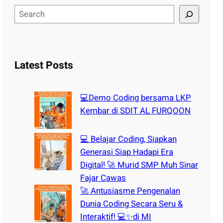
S
e
a
r
c
Latest Posts
h
💻Demo Coding bersama LKP
Kembar di SDIT AL FURQOON
💻 Belajar Coding, Siapkan
Generasi Siap Hadapi Era
Digital! 🚀 Murid SMP Muh Sinar
Fajar Cawas
🚀 Antusiasme Pengenalan
Dunia Coding Secara Seru &
Interaktif! 💻✨di MI