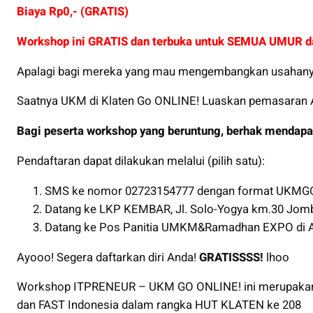
Biaya Rp0,- (GRATIS)
Workshop ini GRATIS dan terbuka untuk SEMUA UMUR
Apalagi bagi mereka yang mau mengembangkan usahan
Saatnya UKM di Klaten Go ONLINE! Luaskan pemasaran 
Bagi peserta workshop yang beruntung, berhak mendapat
Pendaftaran dapat dilakukan melalui (pilih satu):
SMS ke nomor 02723154777 dengan format UK
Datang ke LKP KEMBAR, Jl. Solo-Yogya km.30 Jomb
Datang ke Pos Panitia UMKM&Ramadhan EXPO di Au
Ayooo! Segera daftarkan diri Anda!
GRATISSSS!
lhoo
Workshop ITPRENEUR – UKM GO ONLINE! ini merupaka
dan FAST Indonesia dalam rangka HUT KLATEN ke 208