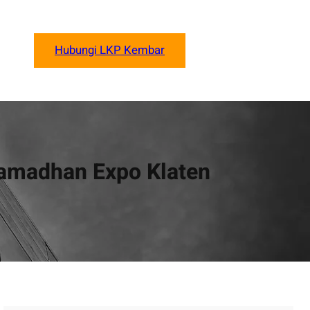
Hubungi LKP Kembar
amadhan Expo Klaten