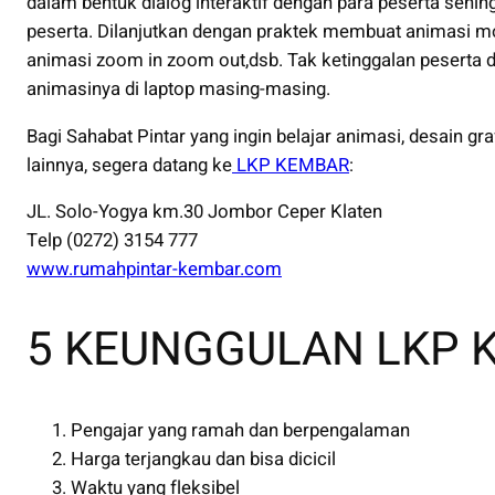
dalam bentuk dialog interaktif dengan para peserta sehi
peserta. Dilanjutkan dengan praktek membuat animasi mo
animasi zoom in zoom out,dsb. Tak ketinggalan pesert
animasinya di laptop masing-masing.
Bagi Sahabat Pintar yang ingin belajar animasi, desain g
lainnya, segera datang ke
LKP KEMBAR
:
JL. Solo-Yogya km.30 Jombor Ceper Klaten
Telp (0272) 3154 777
www.rumahpintar-kembar.com
5 KEUNGGULAN LKP 
Pengajar yang ramah dan berpengalaman
Harga terjangkau dan bisa dicicil
Waktu yang fleksibel