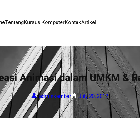
me
Tentang
Kursus Komputer
Kontak
Artikel
reasi Animasi dalam UMKM & R
adminkembar
July 20, 2012