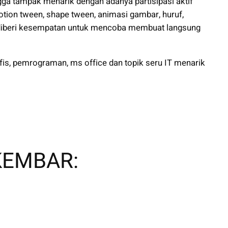
ngga tampak menarik dengan adanya partisipasi aktif
tion tween, shape tween, animasi gambar, huruf,
a diberi kesempatan untuk mencoba membuat langsung
rafis, pemrograman, ms office dan topik seru IT menarik
KEMBAR: