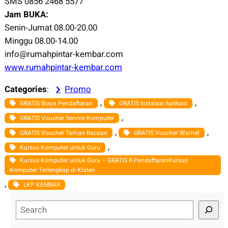
SMS 0856 2468 5577
Jam BUKA:
Senin-Jumat 08.00-20.00
Minggu 08.00-14.00
info@rumahpintar-kembar.com
www.rumahpintar-kembar.com
Categories
:
Promo
, 
, 
GRATIS Biaya Pendaftaran
GRATIS Instalasi Aplikasi
, 
GRATIS Voucher Service Komputer
, 
, 
GRATIS Voucher Taman Bacaan
GRATIS Voucher Warnet
, 
Kursus Komputer untuk Guru
Kursus Komputer untuk Guru – GRATIS B.PendaftaranKursus
Komputer Terlengkap di Klaten
, 
LKP KEMBAR
S
e