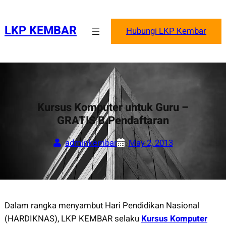
Skip
to
LKP KEMBAR
Hubungi LKP Kembar
content
Kursus Komputer untuk Guru –
GRATIS B.Pendaftaran
adminkembar
May 2, 2013
Dalam rangka menyambut Hari Pendidikan Nasional
(HARDIKNAS), LKP KEMBAR selaku
Kursus Komputer