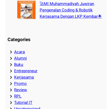
🚀MI Muhammadiyah Juwiran
Pengenalan Coding & Robotik
Kerjasama Dengan LKP Kembar🌟
Categories
Acara
Alumni
Buku
Entrepreneur
Kerjasama
Promo
Review
RPL
Tutorial IT
Uncategorized