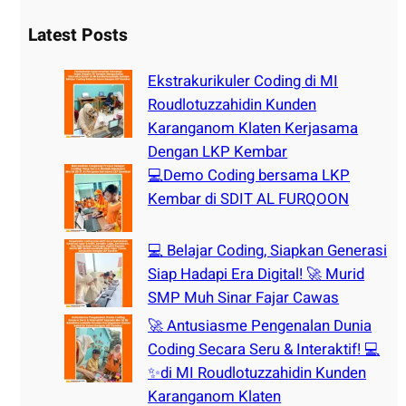
a
r
Latest Posts
c
h
Ekstrakurikuler Coding di MI
Roudlotuzzahidin Kunden
Karanganom Klaten Kerjasama
Dengan LKP Kembar
💻Demo Coding bersama LKP
Kembar di SDIT AL FURQOON
💻 Belajar Coding, Siapkan Generasi
Siap Hadapi Era Digital! 🚀 Murid
SMP Muh Sinar Fajar Cawas
🚀 Antusiasme Pengenalan Dunia
Coding Secara Seru & Interaktif! 💻
✨di MI Roudlotuzzahidin Kunden
Karanganom Klaten