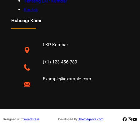
Tentang LKP Kembar
Kontak
Hubungi Kami
LKP Kembar
(+1)-123-456-789
Example@example.com
Facebo
Insta
Yo
Designed with
WordPress
Developed By
Themegrove.com