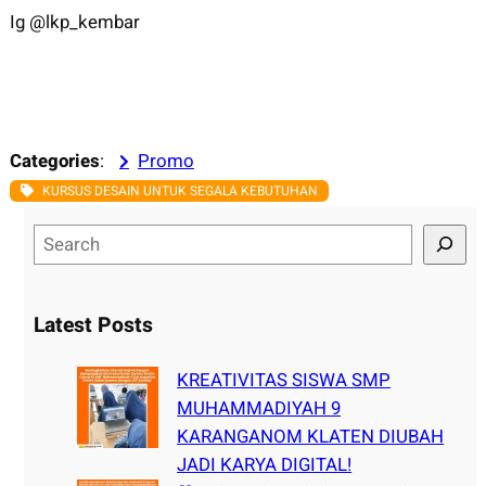
Ig @lkp_kembar
Categories
:
Promo
KURSUS DESAIN UNTUK SEGALA KEBUTUHAN
S
e
a
r
Latest Posts
c
h
KREATIVITAS SISWA SMP
MUHAMMADIYAH 9
KARANGANOM KLATEN DIUBAH
JADI KARYA DIGITAL!