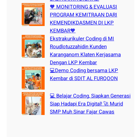
🧡 MONITORING & EVALUASI
PROGRAM KEMITRAAN DARI
KEMENDIKDASMEN DI LKP
KEMBAR🧡
Ekstrakurikuler Coding di MI
Roudlotuzzahidin Kunden
Karanganom Klaten Kerjasama
Dengan LKP Kembar
💻Demo Coding bersama LKP
Kembar di SDIT AL FURQOON
💻 Belajar Coding, Siapkan Generasi
Siap Hadapi Era Digital! 🚀 Murid
SMP Muh Sinar Fajar Cawas