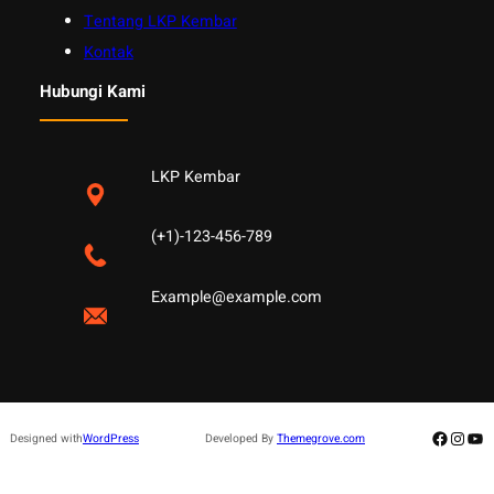
Tentang LKP Kembar
Kontak
Hubungi Kami
LKP Kembar
(+1)-123-456-789
Example@example.com
Facebo
Insta
Yo
Designed with
WordPress
Developed By
Themegrove.com