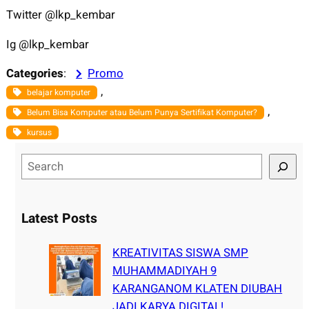
Twitter @lkp_kembar
Ig @lkp_kembar
Categories
:
Promo
, 
belajar komputer
, 
Belum Bisa Komputer atau Belum Punya Sertifikat Komputer?
kursus
S
e
a
r
Latest Posts
c
h
KREATIVITAS SISWA SMP
MUHAMMADIYAH 9
KARANGANOM KLATEN DIUBAH
JADI KARYA DIGITAL!