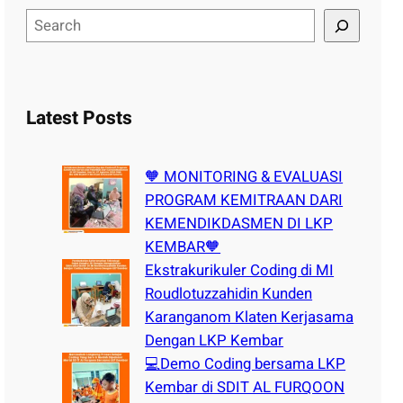
S
e
a
r
c
Latest Posts
h
🧡 MONITORING & EVALUASI
PROGRAM KEMITRAAN DARI
KEMENDIKDASMEN DI LKP
KEMBAR🧡
Ekstrakurikuler Coding di MI
Roudlotuzzahidin Kunden
Karanganom Klaten Kerjasama
Dengan LKP Kembar
💻Demo Coding bersama LKP
Kembar di SDIT AL FURQOON