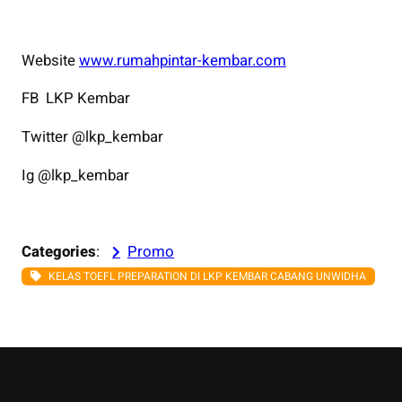
Website
www.rumahpintar-kembar.com
FB LKP Kembar
Twitter @lkp_kembar
Ig @lkp_kembar
Categories
:
Promo
KELAS TOEFL PREPARATION DI LKP KEMBAR CABANG UNWIDHA