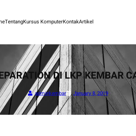
me
Tentang
Kursus Komputer
Kontak
Artikel
REPARATION DI LKP KEMBAR 
adminkembar
January 8, 2019