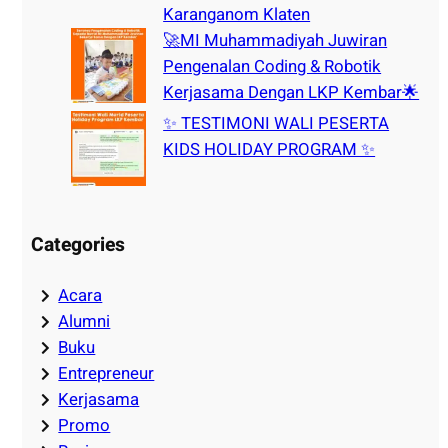
Karanganom Klaten
🚀MI Muhammadiyah Juwiran
Pengenalan Coding & Robotik
Kerjasama Dengan LKP Kembar🌟
✨ TESTIMONI WALI PESERTA
KIDS HOLIDAY PROGRAM ✨
Categories
Acara
Alumni
Buku
Entrepreneur
Kerjasama
Promo