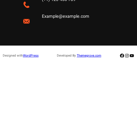
Example@example.com
Facebo
Insta
Yo
Designed with
WordPress
Developed By
Themegrove.com