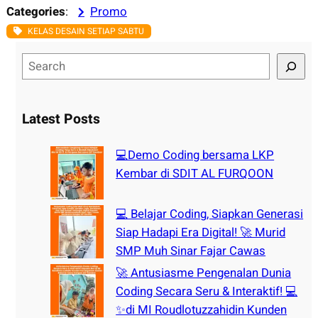
Categories
:
Promo
KELAS DESAIN SETIAP SABTU
S
e
a
r
Latest Posts
c
h
💻Demo Coding bersama LKP
Kembar di SDIT AL FURQOON
💻 Belajar Coding, Siapkan Generasi
Siap Hadapi Era Digital! 🚀 Murid
SMP Muh Sinar Fajar Cawas
🚀 Antusiasme Pengenalan Dunia
Coding Secara Seru & Interaktif! 💻
✨di MI Roudlotuzzahidin Kunden