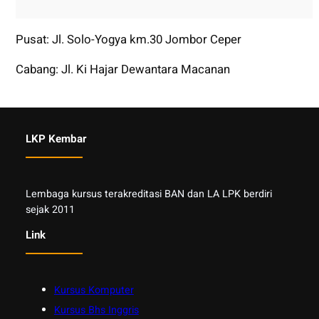
Pusat: Jl. Solo-Yogya km.30 Jombor Ceper
Cabang: Jl. Ki Hajar Dewantara Macanan
LKP Kembar
Lembaga kursus terakreditasi BAN dan LA LPK berdiri
sejak 2011
Link
Kursus Komputer
Kursus Bhs Inggris