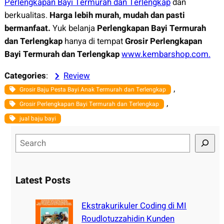
Perlengkapan Bayi Termurah dan Terlengkap
dan
berkualitas.
Harga lebih murah, mudah dan pasti
bermanfaat.
Yuk belanja
Perlengkapan Bayi Termurah
dan Terlengkap
hanya di tempat
Grosir Perlengkapan
Bayi Termurah dan Terlengkap
www.kembarshop.com.
Categories
:
Review
, 
Grosir Baju Pesta Bayi Anak Termurah dan Terlengkap
, 
Grosir Perlengkapan Bayi Termurah dan Terlengkap
jual baju bayi
S
e
a
r
Latest Posts
c
h
Ekstrakurikuler Coding di MI
Roudlotuzzahidin Kunden