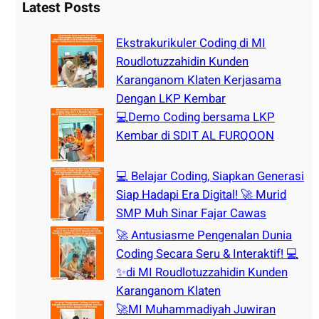
r
Latest Posts
c
h
Ekstrakurikuler Coding di MI
Roudlotuzzahidin Kunden
Karanganom Klaten Kerjasama
Dengan LKP Kembar
💻Demo Coding bersama LKP
Kembar di SDIT AL FURQOON
💻 Belajar Coding, Siapkan Generasi
Siap Hadapi Era Digital! 🚀 Murid
SMP Muh Sinar Fajar Cawas
🚀 Antusiasme Pengenalan Dunia
Coding Secara Seru & Interaktif! 💻
✨di MI Roudlotuzzahidin Kunden
Karanganom Klaten
🚀MI Muhammadiyah Juwiran