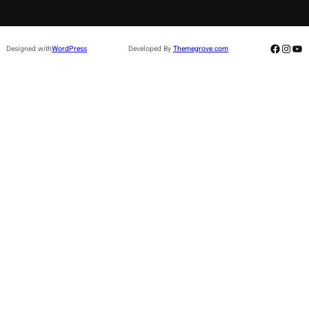
Facebo
Insta
Yo
Designed with
WordPress
Developed By
Themegrove.com