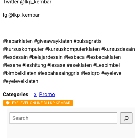
Twitter @lkp_kembar
Ig @lkp_kembar
#kabarklaten #giveawayklaten #pulsagratis
#kursuskomputer #kursuskomputerklaten #kursusdesain
#lesdesain #belajardesain #lesbaca #lesbacaklaten
#lesahe #leshitung #lesase #aseklaten #Lesbimbel
#bimbelkllaten #lesbahasainggris #lesiqro #eyelevel
#eyelevelklaten
Categories
:
Promo
EYELEVEL ONLINE DI LKP KEMBAR
S
e
a