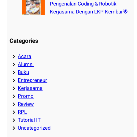
Pengenalan Coding & Robotik
Kerjasama Dengan LKP Kembar🌟
Categories
Acara
Alumni
Buku
Entrepreneur
Kerjasama
Promo
Review
RPL
Tutorial IT
Uncategorized