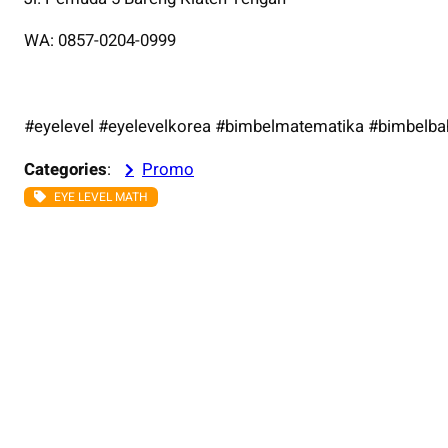
WA: 0857-0204-0999
#eyelevel #eyelevelkorea #bimbelmatematika #bimbelbah
Categories
:
Promo
EYE LEVEL MATH