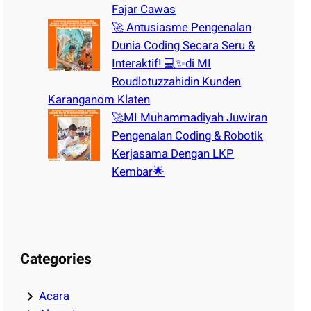
Fajar Cawas
🚀 Antusiasme Pengenalan
Dunia Coding Secara Seru &
Interaktif! 💻✨di MI
Roudlotuzzahidin Kunden
Karanganom Klaten
🚀MI Muhammadiyah Juwiran
Pengenalan Coding & Robotik
Kerjasama Dengan LKP
Kembar🌟
Categories
Acara