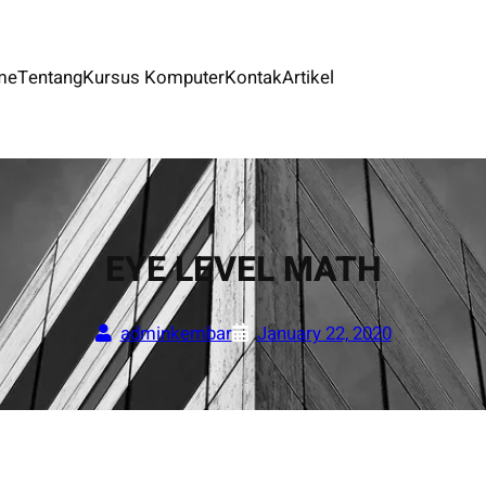
me
Tentang
Kursus Komputer
Kontak
Artikel
EYE LEVEL MATH
adminkembar
January 22, 2020