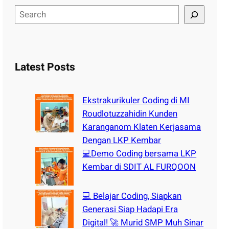
S
e
a
r
c
Latest Posts
h
Ekstrakurikuler Coding di MI
Roudlotuzzahidin Kunden
Karanganom Klaten Kerjasama
Dengan LKP Kembar
💻Demo Coding bersama LKP
Kembar di SDIT AL FURQOON
💻 Belajar Coding, Siapkan
Generasi Siap Hadapi Era
Digital! 🚀 Murid SMP Muh Sinar