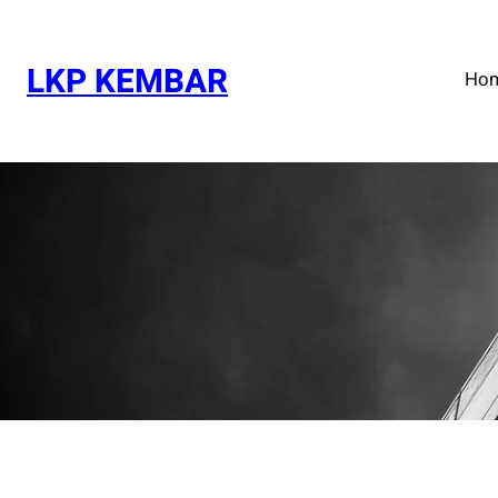
Skip
to
content
LKP KEMBAR
Ho