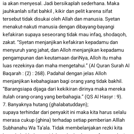
ia akan menyesal. Jadi bersikaplah sederhana. Maka
jauhkanlah sifat bahkil , kikir dan pelit karena sifat
tersebut tidak disukai oleh Allah dan manusia. Syetan
menakut-nakuti manusia dengan dibayang-bayangi
kefakiran supaya seseorang tidak mau infaq, shodaqoh,
zakat. “Syetan menjanjikan kefakiran kepadamu dan
menyuruh yang jahat, dan Alloh menjanjikan kepadamu
pengampunan dan keutamaan dariNya, Alloh itu maha
luas rezekinya dan maha mengetahui.” (Al Quran Surah Al
Baqarah : (2) : 268). Padahal dengan jelas Alloh
menjanjikan kebahagiaan bagi orang yang tidak bakhil.
“Barangsiapa dijaga dari kekikiran dirinya maka mereka
itulah orang-orang yang berbahagia.” (QS Al Hasyr : 9).
7. Banyaknya hutang (ghalabatuddayn);
supaya terhindar dari penyakit ini maka kita harus selalu
merasa cukup (ghina) terhadap setiap pemberian Alllah
Subhanahu Wa Ta’ala. Tidak membelanjakan rezki kita