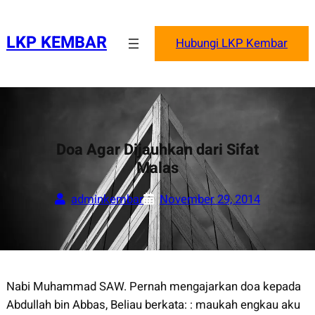
Skip
to
LKP KEMBAR
Hubungi LKP Kembar
content
Doa Agar Dijauhkan dari Sifat
Malas
adminkembar
November 29, 2014
Nabi Muhammad SAW. Pernah mengajarkan doa kepada
Abdullah bin Abbas, Beliau berkata: : maukah engkau aku