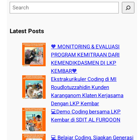
S
e
a
r
Latest Posts
c
h
🧡 MONITORING & EVALUASI
PROGRAM KEMITRAAN DARI
KEMENDIKDASMEN DI LKP
KEMBAR🧡
Ekstrakurikuler Coding di MI
Roudlotuzzahidin Kunden
Karanganom Klaten Kerjasama
Dengan LKP Kembar
💻Demo Coding bersama LKP
Kembar di SDIT AL FURQOON
💻 Belajar Coding, Siapkan Generasi