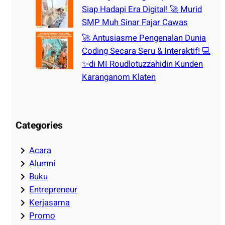
Siap Hadapi Era Digital! 🚀 Murid
SMP Muh Sinar Fajar Cawas
🚀 Antusiasme Pengenalan Dunia
Coding Secara Seru & Interaktif! 💻
✨di MI Roudlotuzzahidin Kunden
Karanganom Klaten
Categories
Acara
Alumni
Buku
Entrepreneur
Kerjasama
Promo