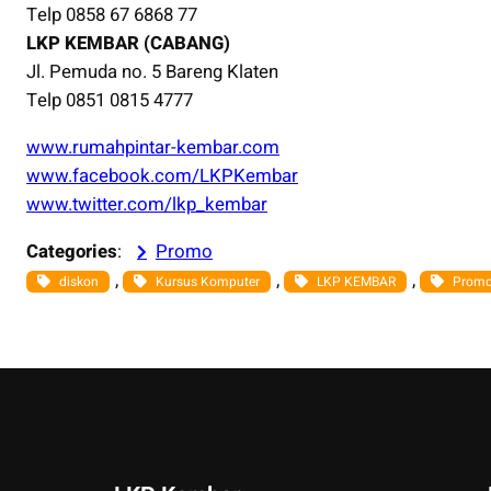
Telp 0858 67 6868 77
LKP KEMBAR (CABANG)
Jl. Pemuda no. 5 Bareng Klaten
Telp 0851 0815 4777
www.rumahpintar-kembar.com
www.facebook.com/LKPKembar
www.twitter.com/lkp_kembar
Categories
:
Promo
, 
, 
, 
diskon
Kursus Komputer
LKP KEMBAR
Prom