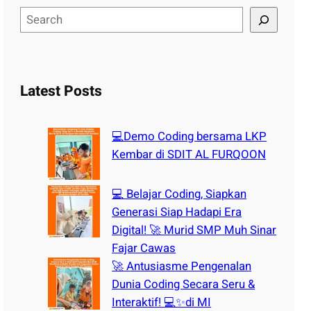
S
e
a
r
c
Latest Posts
h
💻Demo Coding bersama LKP
Kembar di SDIT AL FURQOON
💻 Belajar Coding, Siapkan
Generasi Siap Hadapi Era
Digital! 🚀 Murid SMP Muh Sinar
Fajar Cawas
🚀 Antusiasme Pengenalan
Dunia Coding Secara Seru &
Interaktif! 💻✨di MI