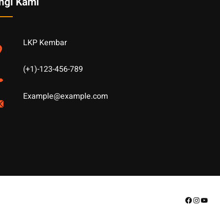
ngi Kami
LKP Kembar
(+1)-123-456-789
Example@example.com
Facebook
Instagr
YouT