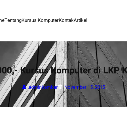
me
Tentang
Kursus Komputer
Kontak
Artikel
000,- Kursus Komputer di LKP
adminkembar
November 15, 2015