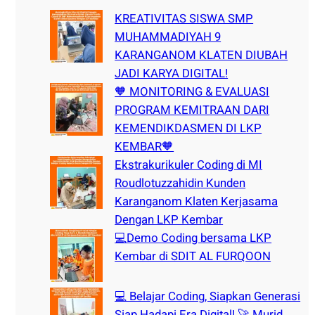
h
KREATIVITAS SISWA SMP
MUHAMMADIYAH 9
KARANGANOM KLATEN DIUBAH
JADI KARYA DIGITAL!
🧡 MONITORING & EVALUASI
PROGRAM KEMITRAAN DARI
KEMENDIKDASMEN DI LKP
KEMBAR🧡
Ekstrakurikuler Coding di MI
Roudlotuzzahidin Kunden
Karanganom Klaten Kerjasama
Dengan LKP Kembar
💻Demo Coding bersama LKP
Kembar di SDIT AL FURQOON
💻 Belajar Coding, Siapkan Generasi
Siap Hadapi Era Digital! 🚀 Murid