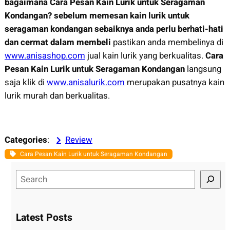
bagaimana Cara Pesan Kain Lurik untuk Seragaman
Kondangan? sebelum memesan kain lurik untuk
seragaman kondangan sebaiknya anda perlu berhati-hati
dan cermat dalam membeli
pastikan anda membelinya di
www.anisashop.com
jual kain lurik yang berkualitas.
Cara
Pesan Kain Lurik untuk Seragaman Kondangan
langsung
saja klik di
www.anisalurik.com
merupakan pusatnya kain
lurik murah dan berkualitas.
Categories
:
Review
Cara Pesan Kain Lurik untuk Seragaman Kondangan
S
e
a
r
Latest Posts
c