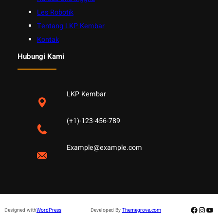
Les Robotik
Tentang LKP Kembar
Kontak
Hubungi Kami
LKP Kembar
(+1)-123-456-789
Example@example.com
Facebo
Insta
Yo
Designed with
WordPress
Developed By
Themegrove.com