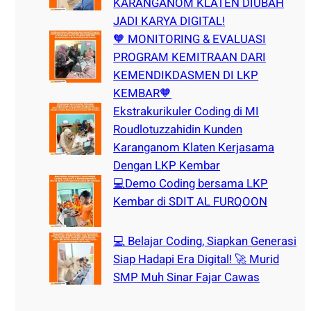
KARANGANOM KLATEN DIUBAH
JADI KARYA DIGITAL!
🧡 MONITORING & EVALUASI
PROGRAM KEMITRAAN DARI
KEMENDIKDASMEN DI LKP
KEMBAR🧡
Ekstrakurikuler Coding di MI
Roudlotuzzahidin Kunden
Karanganom Klaten Kerjasama
Dengan LKP Kembar
💻Demo Coding bersama LKP
Kembar di SDIT AL FURQOON
💻 Belajar Coding, Siapkan Generasi
Siap Hadapi Era Digital! 🚀 Murid
SMP Muh Sinar Fajar Cawas