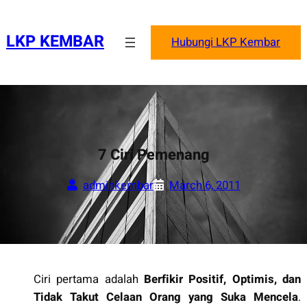
Skip
to
LKP KEMBAR
Hubungi LKP Kembar
content
7 Ciri Pemenang
adminkembar
March 6, 2011
Ciri pertama adalah
Berfikir Positif, Optimis, dan
Tidak Takut Celaan Orang yang Suka Mence
la
.