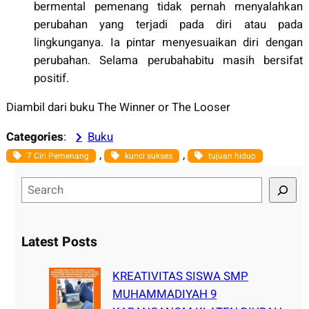
bermental pemenang tidak pernah menyalahkan
perubahan yang terjadi pada diri atau pada
lingkunganya. Ia pintar menyesuaikan diri dengan
perubahan. Selama perubahabitu masih bersifat
positif.
Diambil dari buku The Winner or The Looser
Categories
:
Buku
, 
, 
7 Ciri Pemenang
kunci sukses
tujuan hidup
S
e
a
r
Latest Posts
c
h
KREATIVITAS SISWA SMP
MUHAMMADIYAH 9