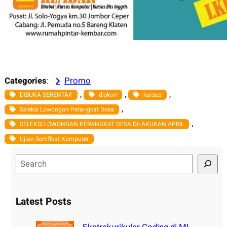
Categories
:
Promo
, 
, 
, 
DIBUKA SERENTAK
diskon
kursus
, 
Seleksi Lowongan Perangkat Desa
, 
SELEKSI LOWONGAN PERANGKAT DESA DILAKUKAN APRIL
Ujian Sertifikat Komputer
S
e
a
r
Latest Posts
c
h