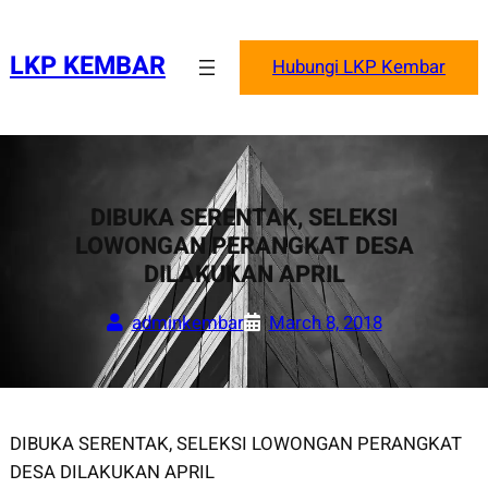
Skip
to
LKP KEMBAR
Hubungi LKP Kembar
content
DIBUKA SERENTAK, SELEKSI
LOWONGAN PERANGKAT DESA
DILAKUKAN APRIL
adminkembar
March 8, 2018
DIBUKA SERENTAK, SELEKSI LOWONGAN PERANGKAT
DESA DILAKUKAN APRIL