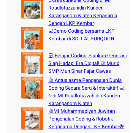
Ekstrakurikuler Coding di MI
Roudlotuzzahidin Kunden
Karanganom Klaten Kerjasama
Dengan LKP Kembar
💻Demo Coding bersama LKP
Kembar di SDIT AL FURQOON
💻 Belajar Coding, Siapkan Generasi
Siap Hadapi Era Digital! 🚀 Murid
SMP Muh Sinar Fajar Cawas
🚀 Antusiasme Pengenalan Dunia
Coding Secara Seru & Interaktif! 💻
✨di MI Roudlotuzzahidin Kunden
Karanganom Klaten
🚀MI Muhammadiyah Juwiran
Pengenalan Coding & Robotik
Kerjasama Dengan LKP Kembar🌟